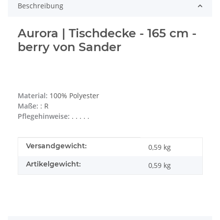
Beschreibung
Aurora | Tischdecke - 165 cm -
berry von Sander
Material:
100% Polyester
Maße:
: R
Pflegehinweise:
. . . . .
Produkteigenschaft
Wert
Versandgewicht:
0,59 kg
Artikelgewicht:
0,59
kg