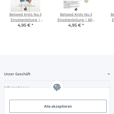
Beloved Knits No.3
Beloved Knits No.3
B
Einzelanleitung |
Einzelanleitung | MIA
E
NICOLETTA CARDIGAN
SLIPOVER aus COOL
4,95 €
*
4,95 €
*
aus SILKHAIR
WOOL VINTAGE
Pul
Unser Geschäft
Informationen
Zahlungsmöglichkeiten
Alle akzeptieren
Vorkasse (per Bank-Überweisung)