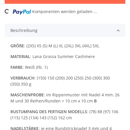
ing...
Komponenten werden geladen ...
Beschreibung
GRÖßE
: (2XS) XS (S) M (L) XL (2XL) 3XL (4XL) 5XL
MATERIAL
: Lana Grossa Summer Cashmere
FARBE
: Weiß (Fb. 1)
VERBRAUCH
: (150) 150 (200) 200 (250) 250 (300) 300
(350) 350 g
MASCHENPROBE
: im Rippenmuster mit Nadel 4 mm: 26
M und 30 Reihen/Runden = 10 cm x 10 cm
B
RUSTUMFANG DES FERTIGEN MODELLS
: (78) 88 (97) 106
(115) 125 (134) 143 (152) 162 cm
NADELSTÄRKE
: je eine Rundstricknadel 3 mm und 4