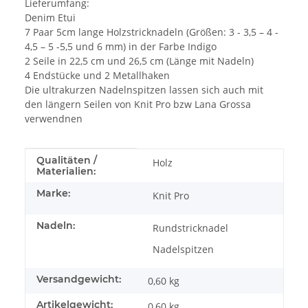
Lieferumfang:
Denim Etui
7 Paar 5cm lange Holzstricknadeln (Größen: 3 - 3,5 – 4 -
4,5 – 5 -5,5 und 6 mm) in der Farbe Indigo
2 Seile in 22,5 cm und 26,5 cm (Länge mit Nadeln)
4 Endstücke und 2 Metallhaken
Die ultrakurzen Nadelnspitzen lassen sich auch mit
den längern Seilen von Knit Pro bzw Lana Grossa
verwendnen
Produkteigenschaft
Wert
Qualitäten /
Holz
Materialien:
Marke:
Knit Pro
Nadeln:
Rundstricknadel
Nadelspitzen
Versandgewicht:
0,60 kg
Artikelgewicht:
0,60
kg