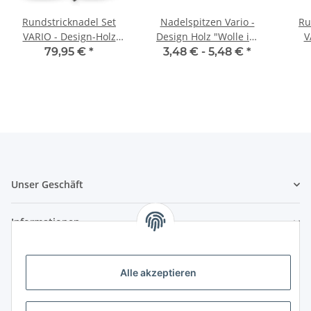
Rundstricknadel Set
Nadelspitzen Vario -
Ru
VARIO - Design-Holz
Design Holz "Wolle im
V
(KURZ) mit
Hof"
79,95 €
*
3,48 € -
5,48 €
*
austauschbaren
Nadelspitzen
Unser Geschäft
Informationen
Zahlungsmöglichkeiten
Alle akzeptieren
Vorkasse (per Bank-Überweisung)
PayPal