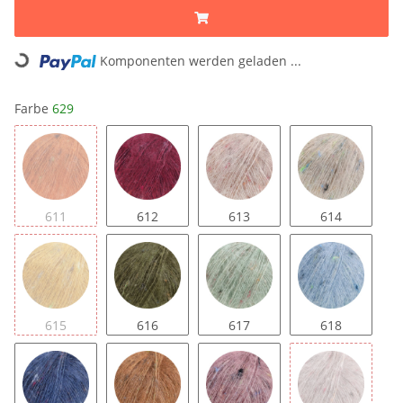
Komponenten werden geladen ...
Loading...
Farbe
629
611
612
613
614
615
616
617
618