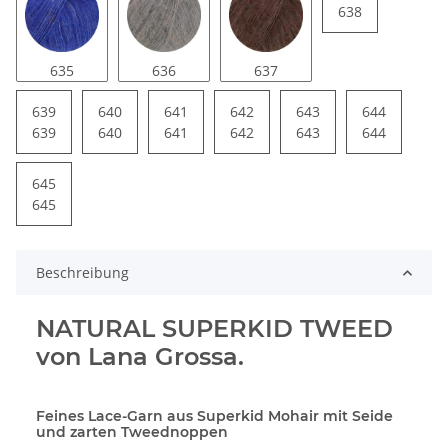
638
635
636
637
639
640
641
642
643
644
639
640
641
642
643
644
645
645
Beschreibung
NATURAL SUPERKID TWEED
von Lana Grossa.
Feines Lace-Garn aus Superkid Mohair mit Seide
und zarten Tweednoppen