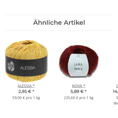
Ähnliche Artikel
ALESSIA *
NOVA *
2,95 €
*
5,89 €
*
14
59,00 € pro 1 kg
235,60 € pro 1 kg
5
We