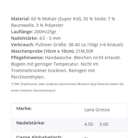
Material:
60 % Mohair (Super Kid), 30 % Seide, 7 %
Baumwolle, 3 % Polyester
Lauflänge:
200m/25gr
Nadelstärke:
4,5 - 5 mm
Verbrauch:
Pullover Größe: 38-40 ca.150gr (=6 Knäuel)
Maschenprobe (10cm x 10cm):
21M,30R
Pflegehinweise:
Handwäsche. Bleichen nicht erlaubt.
Bügeln mit geringer Temperatur. Nicht im
Trommeltrockner trocknen. Reinigen mit
Perchlorethylen.
*) Mit Zopfmuster oder anderen plastischen Mustern (bsp Patent) haben Sie
einen höheren Garnverbrauch
Produkteigenschaft
Wert
Marke:
Lana Grossa
Nadelstärke:
4.50
5.00
Garne Alphabetisch: