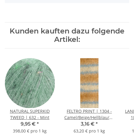
Kunden kauften dazu folgende
Artikel:
NATURAL SUPERKID
FELTRO PRINT | 1304 -
LAN
TWEED | 632 - Mint
Camel/Beige/Hellblau/Natur
1
*
9,95 €
*
3,16 €
*
398,00 € pro 1 kg
63,20 € pro 1 kg
1