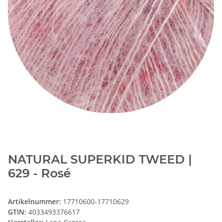
NATURAL SUPERKID TWEED |
629 - Rosé
Artikelnummer:
17710600-17710629
GTIN:
4033493376617