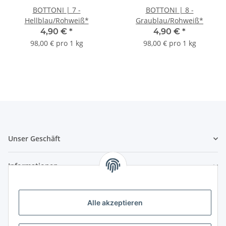
BOTTONI | 7 -
BOTTONI | 8 -
Hellblau/Rohweiß*
Graublau/Rohweiß*
4,90 €
*
4,90 €
*
98,00 € pro 1 kg
98,00 € pro 1 kg
Unser Geschäft
Informationen
Zahlungsmöglichkeiten
Alle akzeptieren
Vorkasse (per Bank-Überweisung)