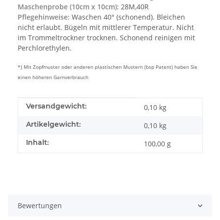
Maschenprobe (10cm x 10cm):
28M,40R
Pflegehinweise:
Waschen 40° (schonend). Bleichen
nicht erlaubt. Bügeln mit mittlerer Temperatur. Nicht
im Trommeltrockner trocknen. Schonend reinigen mit
Perchlorethylen.
*) Mit Zopfmuster oder anderen plastischen Mustern (bsp Patent) haben Sie
einen höheren Garnverbrauch
Produkteigenschaft
Wert
Versandgewicht:
0,10 kg
Artikelgewicht:
0,10
kg
Inhalt:
100,00 g
Bewertungen