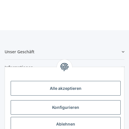
Unser Geschäft
Informationen
Zahlungsmöglichkeiten
Alle akzeptieren
Vorkasse (per Bank-Überweisung)
PayPal
Konfigurieren
Kreditkarte
Sofortüberweisung
Ablehnen