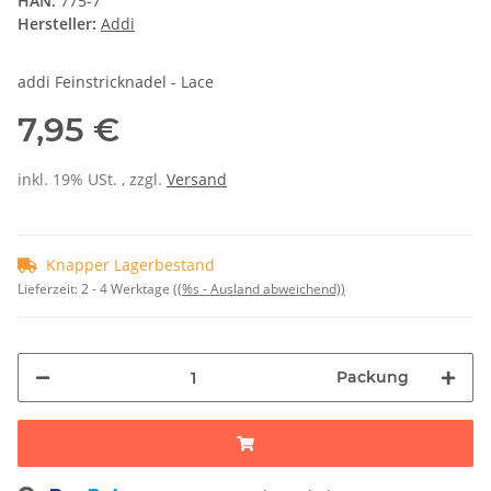
HAN:
775-7
Hersteller:
Addi
addi Feinstricknadel - Lace
7,95 €
inkl. 19% USt. , zzgl.
Versand
Knapper Lagerbestand
Lieferzeit:
2 - 4 Werktage
((%s - Ausland abweichend))
Packung
Loading...