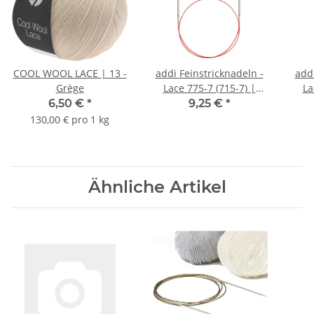
COOL WOOL LACE | 13 -
addi Feinstricknadeln -
addi
Grège
Lace 775-7 (715-7) |
La
40cm | 1,5 mm
6,50 €
*
9,25 €
*
130,00 € pro 1 kg
Ähnliche Artikel