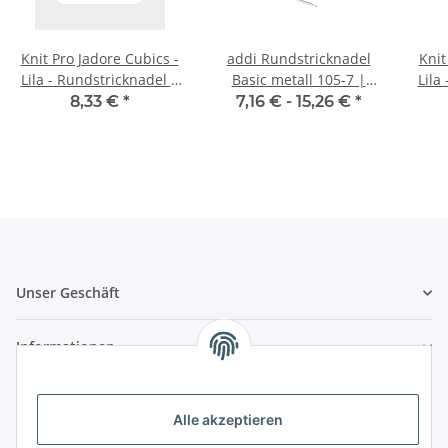
Knit Pro Jadore Cubics -
addi Rundstricknadel
Knit
Lila - Rundstricknadel |
Basic metall 105-7 |
Lila
80 cm
40cm
8,33 €
*
7,16 € -
15,26 €
*
Unser Geschäft
Informationen
Zahlungsmöglichkeiten
Alle akzeptieren
Vorkasse (per Bank-Überweisung)