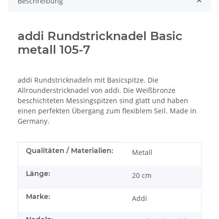
Beschreibung
addi Rundstricknadel Basic
metall 105-7
addi Rundstricknadeln mit Basicspitze. Die
Allrounderstricknadel von addi. Die Weißbronze
beschichteten Messingspitzen sind glatt und haben
einen perfekten Übergang zum flexiblem Seil. Made in
Germany.
Produkteigenschaft
Wert
Qualitäten / Materialien:
Metall
Länge:
20 cm
Marke:
Addi