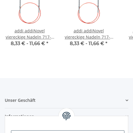
addi addiNovel
addi addiNovel
viereckige Nadeln 717-7
viereckige Nadeln 717-7
vi
| 40cm
| 100cm
8,33 € -
11,66 €
*
8,33 € -
11,66 €
*
Unser Geschäft
Informationen
Zahlungsmöglichkeiten