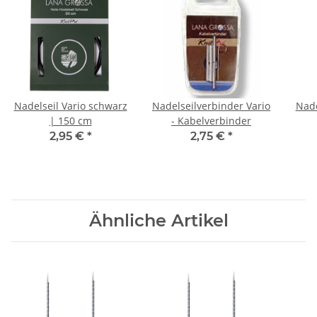
Nadelseil Vario schwarz
Nadelseilverbinder Vario
Nade
| 150 cm
- Kabelverbinder
2,95 €
*
2,75 €
*
Ähnliche Artikel