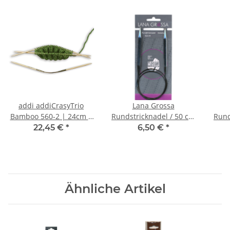
addi addiCrasyTrio
Lana Grossa
Bamboo 560-2 | 24cm |
Rundstricknadel / 50 cm
Rund
3,5 mm
Messing | 2.50 mm
Me
22,45 €
*
6,50 €
*
Ähnliche Artikel