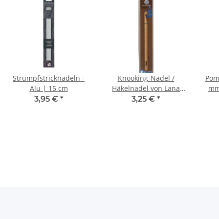
Strumpfstricknadeln -
Knooking-Nadel /
Pom
Alu | 15 cm
Häkelnadel von Lana
mm
Grossa *
3,95 €
*
3,25 €
*