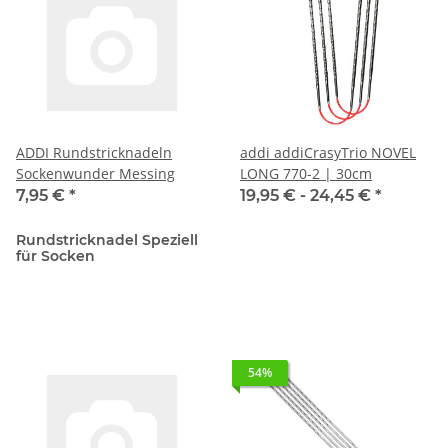
ADDI Rundstricknadeln
addi addiCrasyTrio NOVEL
Sockenwunder Messing
LONG 770-2 | 30cm
7,95 €
*
19,95 € -
24,45 €
*
Rundstricknadel Speziell
für Socken
54%