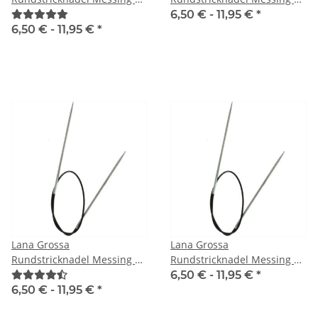
50 cm
60 cm
6,50 € -
11,95 €
*
6,50 € -
11,95 €
*
Lana Grossa
Lana Grossa
Rundstricknadel Messing |
Rundstricknadel Messing |
80 cm
100 cm
6,50 € -
11,95 €
*
6,50 € -
11,95 €
*