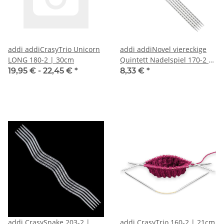
addi addiCrasyTrio Unicorn
addi addiNovel viereckige
LONG 180-2 | 30cm
Quintett Nadelspiel 170-2 |
15cm
19,95 € -
22,45 €
*
8,33 €
*
addi CrasySnake 203-2 |
addi CrasyTrio 160-2 | 21cm