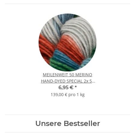
MEILENWEIT 50 MERINO
HAND-DYED SPECIAL 2x 50
gr. | 214 - Veer
6,95 €
*
139,00 € pro 1 kg
Unsere Bestseller