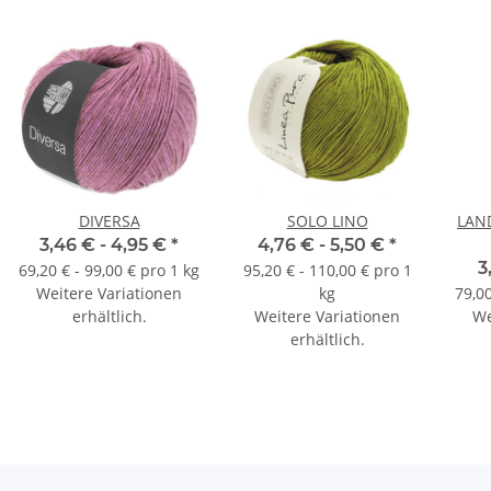
DIVERSA
SOLO LINO
LAN
3,46 € -
4,95 €
*
4,76 € -
5,50 €
*
3
69,20 € - 99,00 € pro 1 kg
95,20 € - 110,00 € pro 1
Weitere Variationen
kg
79,00
erhältlich.
Weitere Variationen
We
erhältlich.