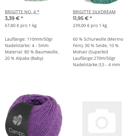
BRIGITTE NO. 4 *
BRIGITTE SILKDREAM
3,39 €
*
11,95 €
*
67,80 € pro 1 kg
239,00 € pro 1 kg
Lauflänge: 110mm/50gr
60 % Schurwolle (Merino
Nadelstärke: 4 - 5mm
Fein), 30 % Seide, 10 %
Material: 80 % Baumwolle,
Mohair (Superkid
20 % Alpaka (Baby)
Lauflänge:270m/50gr
Nadelstärke:3,5 - 4 mm