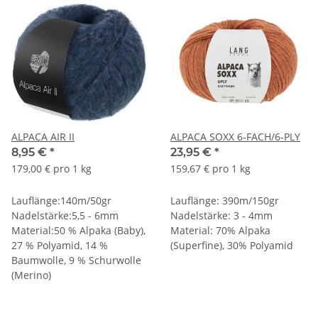
ALPACA AIR II
ALPACA SOXX 6-FACH/6-PLY
8,95 €
*
23,95 €
*
179,00 € pro 1 kg
159,67 € pro 1 kg
Lauflänge:140m/50gr
Lauflänge: 390m/150gr
Nadelstärke:5,5 - 6mm
Nadelstärke: 3 - 4mm
Material:50 % Alpaka (Baby),
Material: 70% Alpaka
27 % Polyamid, 14 %
(Superfine), 30% Polyamid
Baumwolle, 9 % Schurwolle
(Merino)