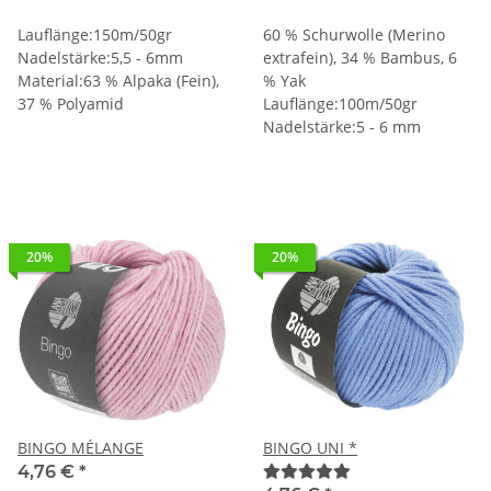
Lauflänge:150m/50gr
60 % Schurwolle (Merino
Nadelstärke:5,5 - 6mm
extrafein), 34 % Bambus, 6
Material:63 % Alpaka (Fein),
% Yak
37 % Polyamid
Lauflänge:100m/50gr
Nadelstärke:5 - 6 mm
20%
20%
BINGO MÉLANGE
BINGO UNI *
4,76 €
*