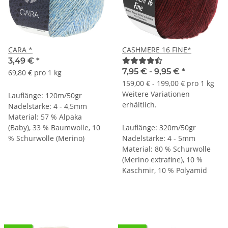
CARA *
CASHMERE 16 FINE*
3,49 €
*
7,95 € -
9,95 €
*
69,80 € pro 1 kg
159,00 € - 199,00 € pro 1 kg
Weitere Variationen
Lauflänge: 120m/50gr
erhältlich.
Nadelstärke: 4 - 4,5mm
Material: 57 % Alpaka
(Baby), 33 % Baumwolle, 10
Lauflänge: 320m/50gr
% Schurwolle (Merino)
Nadelstärke: 4 - 5mm
Material: 80 % Schurwolle
(Merino extrafine), 10 %
Kaschmir, 10 % Polyamid