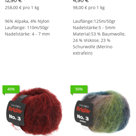
12,90 €
*
4,90 €
*
258,00 € pro 1 kg
98,00 € pro 1 kg
96% Alpaka, 4% Nylon
Lauflänge:125m/50gr
Lauflänge: 110m/50gr
Nadelstärke:5 - 5mm
Nadelstärke: 4 - 7 mm
Material:53 % Baumwolle,
24 % Viskose, 23 %
Schurwolle (Merino
extrafein)
40%
50%