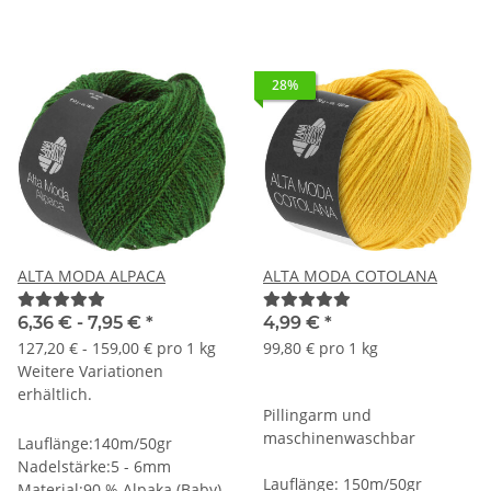
28%
ALTA MODA ALPACA
ALTA MODA COTOLANA
6,36 € -
7,95 €
*
4,99 €
*
127,20 € - 159,00 € pro 1 kg
99,80 € pro 1 kg
Weitere Variationen
erhältlich.
Pillingarm und
maschinenwaschbar
Lauflänge:140m/50gr
Nadelstärke:5 - 6mm
Lauflänge: 150m/50gr
Material:90 % Alpaka (Baby),