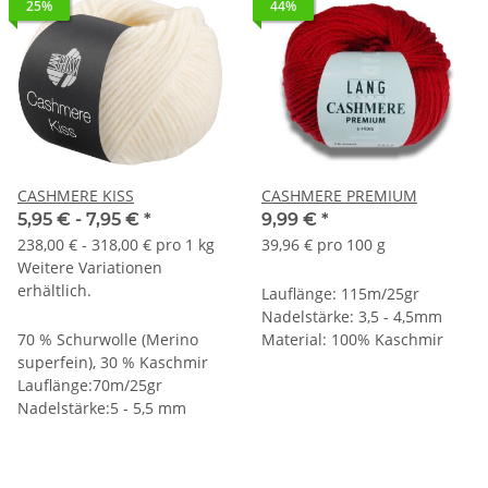
25%
44%
CASHMERE KISS
CASHMERE PREMIUM
5,95 € -
7,95 €
*
9,99 €
*
238,00 € - 318,00 € pro 1 kg
39,96 € pro 100 g
Weitere Variationen
erhältlich.
Lauflänge: 115m/25gr
Nadelstärke: 3,5 - 4,5mm
70 % Schurwolle (Merino
Material: 100% Kaschmir
superfein), 30 % Kaschmir
Lauflänge:70m/25gr
Nadelstärke:5 - 5,5 mm