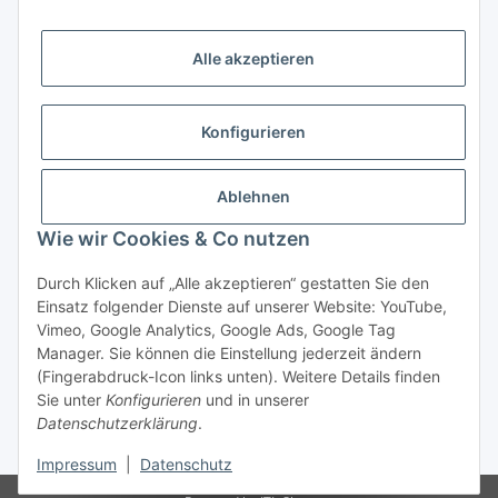
Zahlungsmöglichkeiten
Alle akzeptieren
Vorkasse (per Bank-Überweisung)
PayPal
Konfigurieren
Kreditkarte
Sofortüberweisung
Ablehnen
Banklastschrift
Wie wir Cookies & Co nutzen
Rechnungskauf
Durch Klicken auf „Alle akzeptieren“ gestatten Sie den
Einsatz folgender Dienste auf unserer Website: YouTube,
Gesetzliche Informationen
Vimeo, Google Analytics, Google Ads, Google Tag
Manager. Sie können die Einstellung jederzeit ändern
(Fingerabdruck-Icon links unten). Weitere Details finden
Sie unter
Konfigurieren
und in unserer
Vertrag widerrufen
Datenschutzerklärung
.
* Alle Preise inkl. gesetzlicher USt., zzgl.
Versand
Impressum
|
Datenschutz