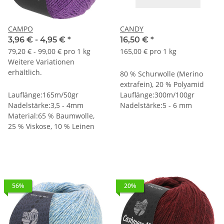
CAMPO
CANDY
3,96 € -
4,95 €
*
16,50 €
*
79,20 € - 99,00 € pro 1 kg
165,00 € pro 1 kg
Weitere Variationen
erhältlich.
80 % Schurwolle (Merino
extrafein), 20 % Polyamid
Lauflänge:165m/50gr
Lauflänge:300m/100gr
Nadelstärke:3,5 - 4mm
Nadelstärke:5 - 6 mm
Material:65 % Baumwolle,
25 % Viskose, 10 % Leinen
56%
20%