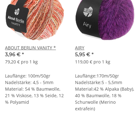
ABOUT BERLIN VANITY *
AIRY
3,96 €
*
5,95 €
*
79,20 € pro 1 kg
119,00 € pro 1 kg
Lauflänge: 100m/50gr
Lauflänge:170m/50gr
Nadelstärke: 4,5 - 5mm
Nadelstärke:5 - 5,5mm
Material: 54 % Baumwolle,
Material:42 % Alpaka (Baby),
21 % Viskose, 13 % Seide, 12
40 % Baumwolle, 18 %
% Polyamid
Schurwolle (Merino
extrafein)