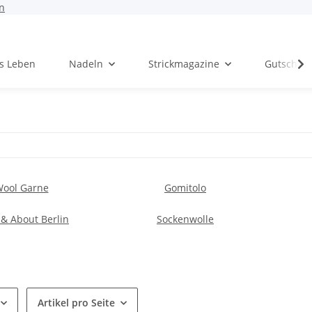
n
rs Leben
Nadeln
Strickmagazine
Gutschei
Wool Garne
Gomitolo
n & About Berlin
Sockenwolle
Artikel pro Seite