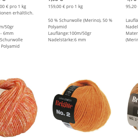
,00 € pro 1 kg
159,00 € pro 1 kg
95,20 
ionen erhältlich.
50 % Schurwolle (Merino), 50 %
Laufl
0m/50gr
Polyamid
Nadel
 - 6mm
Lauflänge:100m/50gr
Mater
 Schurwolle
Nadelstärke:6 mm
(Merin
% Polyamid