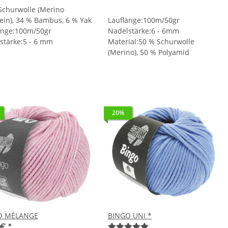
Schurwolle (Merino
fein), 34 % Bambus, 6 % Yak
Lauflänge:100m/50gr
änge:100m/50gr
Nadelstärke:6 - 6mm
stärke:5 - 6 mm
Material:50 % Schurwolle
(Merino), 50 % Polyamid
20%
O MÉLANGE
BINGO UNI *
 €
*