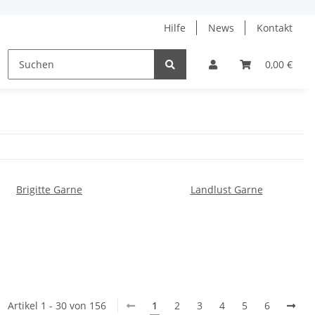
Hilfe
News
Kontakt
ne
% Angebote %
Tanja Steinbach
0,00 €
Brigitte Garne
Landlust Garne
Artikel 1 - 30 von 156
1
2
3
4
5
6