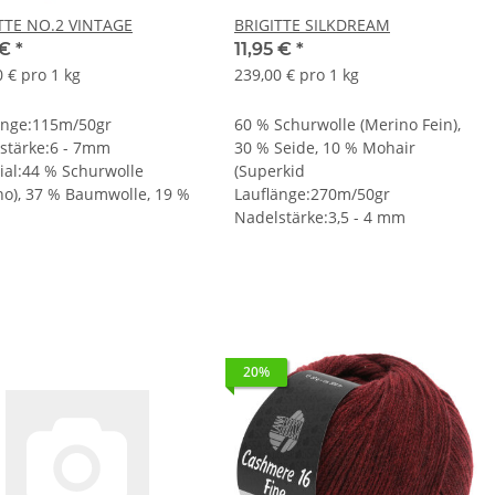
TTE NO.2 VINTAGE
BRIGITTE SILKDREAM
 €
*
11,95 €
*
 € pro 1 kg
239,00 € pro 1 kg
änge:115m/50gr
60 % Schurwolle (Merino Fein),
stärke:6 - 7mm
30 % Seide, 10 % Mohair
ial:44 % Schurwolle
(Superkid
no), 37 % Baumwolle, 19 %
Lauflänge:270m/50gr
Nadelstärke:3,5 - 4 mm
20%