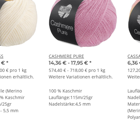
SS
CASHMERE PURE
CASS
5 €
*
14,36 € -
17,95 €
*
6,36 
,00 € pro 1 kg
574,40 € - 718,00 € pro 1 kg
127,20
ionen erhältlich.
Weitere Variationen erhältlich.
Weiter
le (Merino
100 % Kaschmir
Laufl
0 % Kaschmir
Lauflänge:115m/25gr
Nadel
m/25gr
Nadelstärke:4,5 mm
Mater
 - 5,5 mm
(Merin
Polya