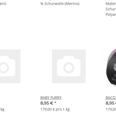
ein)
% Schurwolle (Merino)
Mater
Schur
Polya
BABY FURRY
BACO
8,95 €
*
8,95
 kg
179,00 € pro 1 kg
179,00