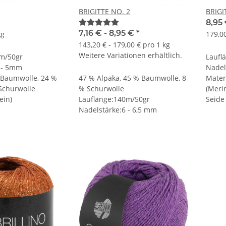
BRIGITTE NO. 2
BRIGI
8,95
7,16 € -
8,95 €
*
kg
179,00
143,20 € - 179,00 € pro 1 kg
Weitere Variationen erhältlich.
5m/50gr
Laufl
 - 5mm
Nadel
 Baumwolle, 24 %
47 % Alpaka, 45 % Baumwolle, 8
Mater
 Schurwolle
% Schurwolle
(Meri
ein)
Lauflänge:140m/50gr
Seide
Nadelstärke:6 - 6,5 mm