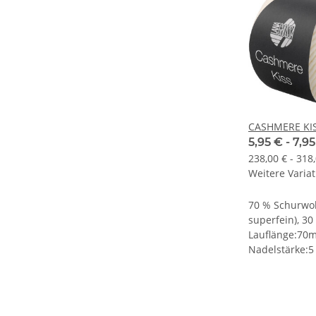
CASHMERE KI
5,95 € -
7,9
238,00 € - 318
Weitere Variat
70 % Schurwol
superfein), 3
Lauflänge:70
Nadelstärke:5