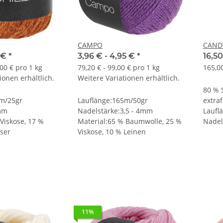
CAMPO
CAND
 €
*
3,96 € -
4,95 €
*
16,5
,00 € pro 1 kg
79,20 € - 99,00 € pro 1 kg
165,00
ionen erhältlich.
Weitere Variationen erhältlich.
80 % 
0m/25gr
Lauflänge:165m/50gr
extra
mm
Nadelstärke:3,5 - 4mm
Laufl
Viskose, 17 %
Material:65 % Baumwolle, 25 %
Nadel
aser
Viskose, 10 % Leinen
11%