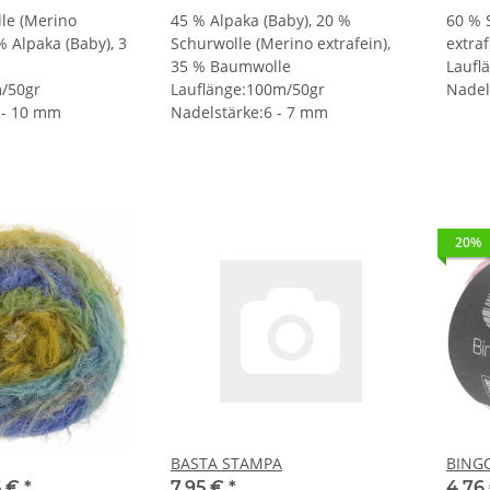
le (Merino
45 % Alpaka (Baby), 20 %
60 % 
 % Alpaka (Baby), 3
Schurwolle (Merino extrafein),
extra
35 % Baumwolle
Laufl
m/50gr
Lauflänge:100m/50gr
Nadel
 - 10 mm
Nadelstärke:6 - 7 mm
20%
BASTA STAMPA
BING
5 €
*
7,95 €
*
4,76