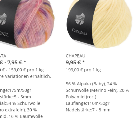
ATA
CHAPEAU
€ -
7,95 €
*
9,95 €
*
 € - 159,00 € pro 1 kg
199,00 € pro 1 kg
e Variationen erhältlich.
56 % Alpaka (Baby), 24 %
änge:175m/50gr
Schurwolle (Merino Fein), 20 %
stärke:5 - 5mm
Polyamid (rec.)
ial:54 % Schurwolle
Lauflänge:110m/50gr
o extrafein), 30 %
Nadelstärke:7 - 8 mm
mid, 16 % Baumwolle