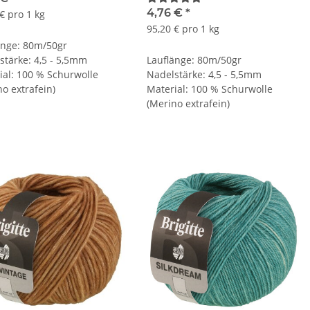
4,76 €
*
€ pro 1 kg
95,20 € pro 1 kg
änge: 80m/50gr
stärke: 4,5 - 5,5mm
Lauflänge: 80m/50gr
ial: 100 % Schurwolle
Nadelstärke: 4,5 - 5,5mm
o extrafein)
Material: 100 % Schurwolle
(Merino extrafein)