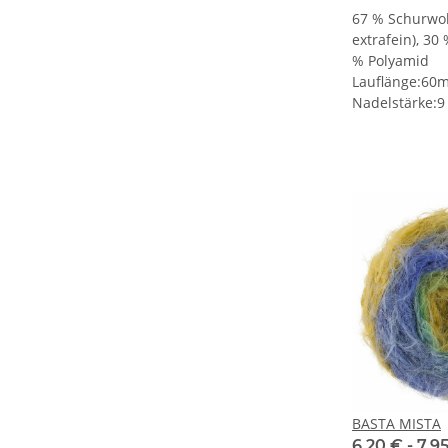
67 % Schurwol
extrafein), 30
% Polyamid
Lauflänge:60
Nadelstärke:9
BASTA MISTA
6,20 € -
7,9