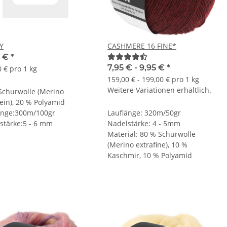
Y
CASHMERE 16 FINE*
0 €
*
7,95 € -
9,95 €
*
 € pro 1 kg
159,00 € - 199,00 € pro 1 kg
Weitere Variationen erhältlich.
Schurwolle (Merino
fein), 20 % Polyamid
änge:300m/100gr
Lauflänge: 320m/50gr
stärke:5 - 6 mm
Nadelstärke: 4 - 5mm
Material: 80 % Schurwolle
(Merino extrafine), 10 %
Kaschmir, 10 % Polyamid