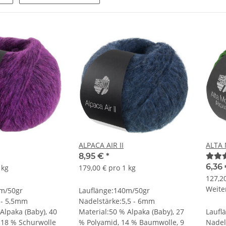
ALPACA AIR II
ALTA
8,95 €
*
6,36 
 kg
179,00 € pro 1 kg
127,20
Weiter
0m/50gr
Lauflänge:140m/50gr
 - 5,5mm
Nadelstärke:5,5 - 6mm
Alpaka (Baby), 40
Material:50 % Alpaka (Baby), 27
Laufl
 18 % Schurwolle
% Polyamid, 14 % Baumwolle, 9
Nadel