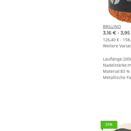
BRILLINO
3,16 € -
3,95
126,40 € - 158
Weitere Variat
Lauflänge:20
Nadelstärke:
Material:83 % 
Metallische F
25%