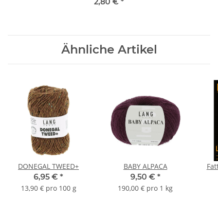
2,80 €
*
Ähnliche Artikel
DONEGAL TWEED+
BABY ALPACA
Fat
6,95 €
*
9,50 €
*
13,90 € pro 100 g
190,00 € pro 1 kg