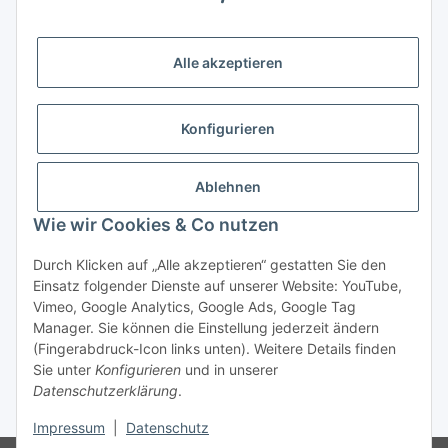
Zahlungsmöglichkeiten
Alle akzeptieren
Vorkasse (per Bank-Überweisung)
PayPal
Konfigurieren
Kreditkarte
Sofortüberweisung
Ablehnen
Wie wir Cookies & Co nutzen
Banklastschrift
Rechnungskauf
Durch Klicken auf „Alle akzeptieren“ gestatten Sie den
Einsatz folgender Dienste auf unserer Website: YouTube,
Gesetzliche Informationen
Vimeo, Google Analytics, Google Ads, Google Tag
Manager. Sie können die Einstellung jederzeit ändern
(Fingerabdruck-Icon links unten). Weitere Details finden
Sie unter
Konfigurieren
und in unserer
Vertrag widerrufen
Datenschutzerklärung
.
* Alle Preise inkl. gesetzlicher USt., zzgl.
Versand
Impressum
|
Datenschutz