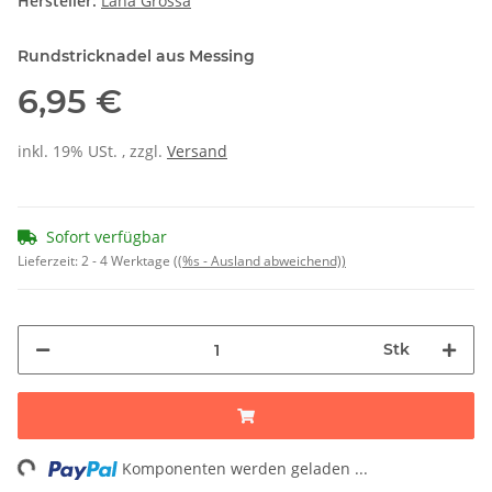
Hersteller:
Lana Grossa
Rundstricknadel aus Messing
6,95 €
inkl. 19% USt. , zzgl.
Versand
Sofort verfügbar
Lieferzeit:
2 - 4 Werktage
((%s - Ausland abweichend))
Stk
ing...
Komponenten werden geladen ...