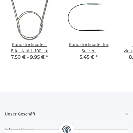
Rundstricknadel -
Rundstricknadel für
Edelstahl | 100 cm
Socken
vier
Strumpfstricknadel
7,50 € -
9,95 €
*
5,45 €
*
8
Rainbow aus Aluminum
25cm
Unser Geschäft
Informationen