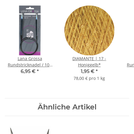
Lana Grossa
DIAMANTE | 17 -
Rundstricknadel / 100
Honiggelb*
Run
cm Messing | 5.00 mm
cm 
6,95 €
*
1,95 €
*
78,00 € pro 1 kg
Ähnliche Artikel