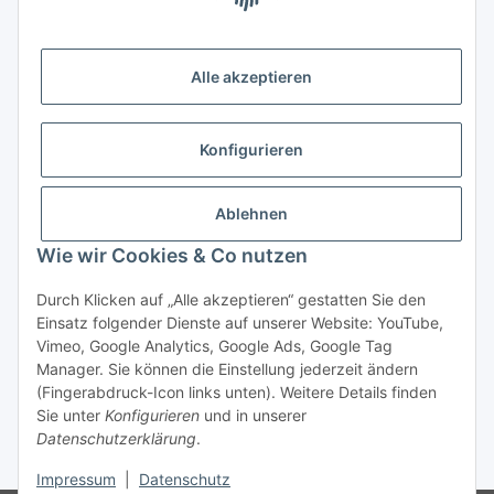
Zahlungsmöglichkeiten
Alle akzeptieren
Vorkasse (per Bank-Überweisung)
PayPal
Konfigurieren
Kreditkarte
Sofortüberweisung
Ablehnen
Wie wir Cookies & Co nutzen
Banklastschrift
Rechnungskauf
Durch Klicken auf „Alle akzeptieren“ gestatten Sie den
Einsatz folgender Dienste auf unserer Website: YouTube,
Gesetzliche Informationen
Vimeo, Google Analytics, Google Ads, Google Tag
Manager. Sie können die Einstellung jederzeit ändern
(Fingerabdruck-Icon links unten). Weitere Details finden
Sie unter
Konfigurieren
und in unserer
Vertrag widerrufen
Datenschutzerklärung
.
* Alle Preise inkl. gesetzlicher USt., zzgl.
Versand
Impressum
|
Datenschutz