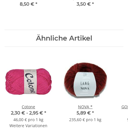
Grossa
8,50 €
*
3,50 €
*
Ähnliche Artikel
Cotone
NOVA *
GO
2,30 € -
2,95 €
*
5,89 €
*
46,00 € pro 1 kg
235,60 € pro 1 kg
Weitere Variationen