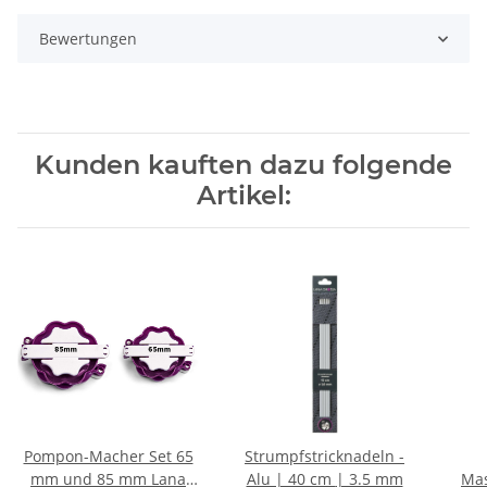
Bewertungen
Kunden kauften dazu folgende
Artikel:
Pompon-Macher Set 65
Strumpfstricknadeln -
mm und 85 mm Lana
Alu | 40 cm | 3.5 mm
Mas