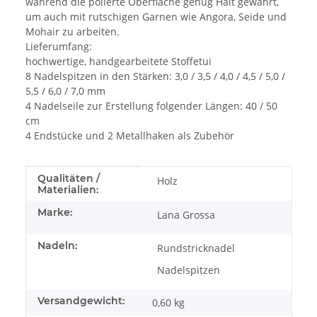
während die polierte Oberfläche genug Halt gewährt,
um auch mit rutschigen Garnen wie Angora, Seide und
Mohair zu arbeiten.
Lieferumfang:
hochwertige, handgearbeitete Stoffetui
8 Nadelspitzen in den Stärken: 3,0 / 3,5 / 4,0 / 4,5 / 5,0 /
5,5 / 6,0 / 7,0 mm
4 Nadelseile zur Erstellung folgender Längen: 40 / 50
cm
4 Endstücke und 2 Metallhaken als Zubehör
Produkteigenschaft
Wert
Qualitäten /
Holz
Materialien:
Marke:
Lana Grossa
Nadeln:
Rundstricknadel
Nadelspitzen
Versandgewicht:
0,60 kg