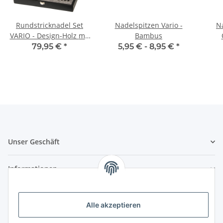
Rundstricknadel Set
Nadelspitzen Vario -
N
VARIO - Design-Holz mit
Bambus
austauschbaren
79,95 €
*
5,95 € -
8,95 €
*
Nadelspitzen
Unser Geschäft
Informationen
Zahlungsmöglichkeiten
Alle akzeptieren
Vorkasse (per Bank-Überweisung)