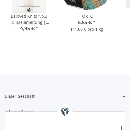
Beloved Knits No.3
TORTO
Einzelanleitung |
5,55 €
*
GIANNA SWEATER aus
4,95 €
*
111,00 € pro 1 kg
SOTTILE
Unser Geschäft
Informationen
Zahlungsmöglichkeiten