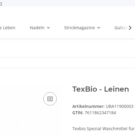
n
rs Leben
Nadeln
Strickmagazine
Gutschei
TexBio - Leinen
Artikelnummer:
UBA11900003
GTIN:
7611862347184
Texbio Spezial Waschmittel fü