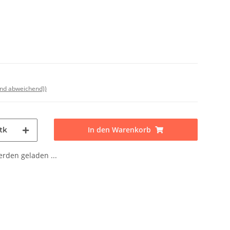
and abweichend))
In den Warenkorb
tk
den geladen ...