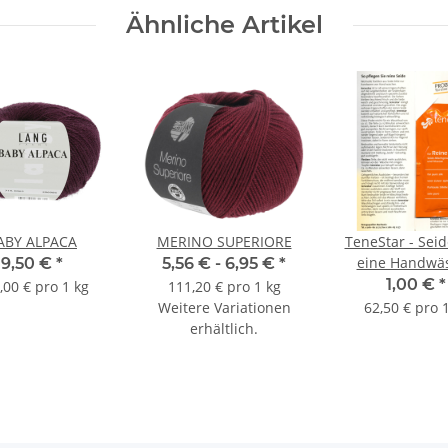
Ähnliche Artikel
ABY ALPACA
MERINO SUPERIORE
TeneStar - Seide - 
eine Handwä
9,50 €
*
5,56 € -
6,95 €
*
1,00 €
*
,00 € pro 1 kg
111,20 € pro 1 kg
Weitere Variationen
62,50 € pro 
erhältlich.