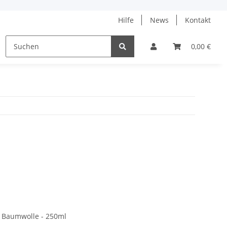
Hilfe
News
Kontakt
ne
% Angebote %
Tanja Steinbach
0,00 €
r Baumwolle - 250ml