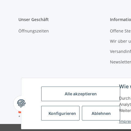
Unser Geschäft
Informati
Öffnungszeiten
Offene Ste
Wir über 
Versandin
Newslette
Wie 
Alle akzeptieren
Durch 
Analyt
Vertrag widerrufen
Weiter
Konfigurieren
Ablehnen
* Alle Preise inkl. gesetzlicher USt., zzgl.
Versand
Impre