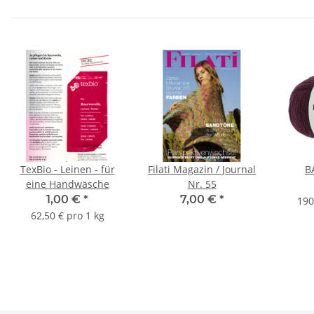
TexBio - Leinen - für
Filati Magazin / Journal
B
eine Handwäsche
Nr. 55
1,00 €
*
7,00 €
*
190
62,50 € pro 1 kg