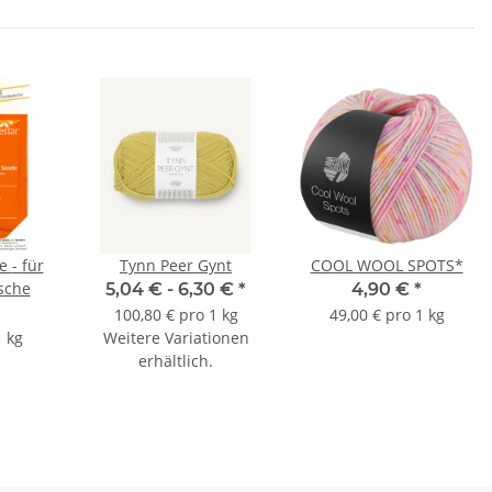
für
Tynn Peer Gynt
COOL WOOL SPOTS*
sche
5,04 € -
6,30 €
*
4,90 €
*
100,80 € pro 1 kg
49,00 € pro 1 kg
1 kg
Weitere Variationen
erhältlich.