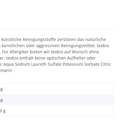
künstliche Reinigungsstoffe zerstören das natürliche
e künstlichen oder aggressiven Reinigungsmittel. texbio
 Für Allergiker bieten wir texbio auf Wunsch ohne
r. texbio enthält keine optischen Aufheller oder
io: Aqua Sodium Laureth Sulfate Potassium Sorbate Citric
umarin
kg
kg
0 g