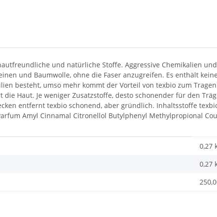
utfreundliche und natürliche Stoffe. Aggressive Chemikalien und 
Leinen und Baumwolle, ohne die Faser anzugreifen. Es enthält kein
tilien besteht, umso mehr kommt der Vorteil von texbio zum Tragen.
t die Haut. Je weniger Zusatzstoffe, desto schonender für den Träge
lecken entfernt texbio schonend, aber gründlich. Inhaltsstoffe texb
Parfum Amyl Cinnamal Citronellol Butylphenyl Methylpropional Co
0,27 
0,27
250,0