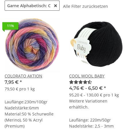
Garne Alphabetisch: C
Alle Filter zurücksetzen
11%
COLORATO AKTION
COOL WOOL BABY
7,95 €
*
4,76 € -
6,50 €
*
79,50 € pro 1 kg
95,20 € - 130,00 € pro 1 kg
Weitere Variationen
Lauflänge:230m/100gr
erhältlich.
Nadelstärke:6mm
Material:50 % Schurwolle
(Merino), 50 % Acryl
Lauflänge: 220m/50gr
(Premium)
Nadelstärke: 2,5 - 3mm