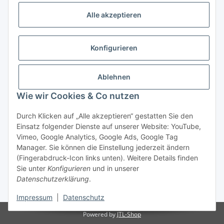
Zahlungsmöglichkeiten
Alle akzeptieren
Vorkasse (per Bank-Überweisung)
PayPal
Konfigurieren
Kreditkarte
Sofortüberweisung
Ablehnen
Banklastschrift
Wie wir Cookies & Co nutzen
Rechnungskauf
Durch Klicken auf „Alle akzeptieren“ gestatten Sie den
Einsatz folgender Dienste auf unserer Website: YouTube,
Gesetzliche Informationen
Vimeo, Google Analytics, Google Ads, Google Tag
Manager. Sie können die Einstellung jederzeit ändern
(Fingerabdruck-Icon links unten). Weitere Details finden
Sie unter
Konfigurieren
und in unserer
Vertrag widerrufen
Datenschutzerklärung
.
* Alle Preise inkl. gesetzlicher USt., zzgl.
Versand
Impressum
|
Datenschutz
Powered by
JTL-Shop