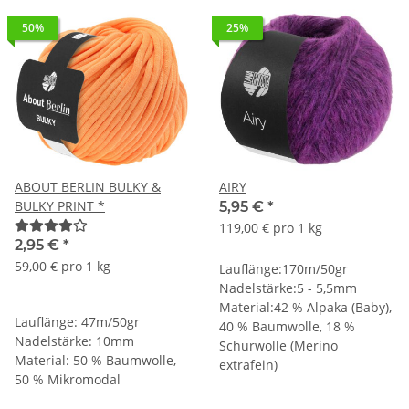
50%
25%
ABOUT BERLIN BULKY &
AIRY
BULKY PRINT *
5,95 €
*
119,00 € pro 1 kg
2,95 €
*
59,00 € pro 1 kg
Lauflänge:170m/50gr
Nadelstärke:5 - 5,5mm
Material:42 % Alpaka (Baby),
Lauflänge: 47m/50gr
40 % Baumwolle, 18 %
Nadelstärke: 10mm
Schurwolle (Merino
Material: 50 % Baumwolle,
extrafein)
50 % Mikromodal