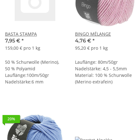
BASTA STAMPA
BINGO MÉLANGE
7,95 €
*
4,76 €
*
159,00 € pro 1 kg
95,20 € pro 1 kg
50 % Schurwolle (Merino),
Lauflänge: 80m/50gr
50 % Polyamid
Nadelstärke: 4,5 - 5,5mm
Lauflänge:100m/50gr
Material: 100 % Schurwolle
Nadelstärke:6 mm
(Merino extrafein)
20%