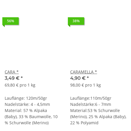
56%
38%
CARA *
CARAMELLA *
3,49 €
*
4,90 €
*
69,80 € pro 1 kg
98,00 € pro 1 kg
Lauflänge: 120m/50gr
Lauflänge:110m/50gr
Nadelstärke: 4 - 4,5mm
Nadelstärke:6 - 7mm
Material: 57 % Alpaka
Material:53 % Schurwolle
(Baby), 33 % Baumwolle, 10
(Merino), 25 % Alpaka (Baby),
% Schurwolle (Merino)
22 % Polyamid