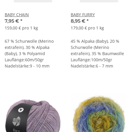
BABY CHAIN
BABY FURRY
7,95 €
*
8,95 €
*
159,00 € pro 1 kg
179,00 € pro 1 kg
67 % Schurwolle (Merino
45 % Alpaka (Baby), 20 %
extrafein), 30 % Alpaka
Schurwolle (Merino
(Baby), 3 % Polyamid
extrafein), 35 % Baumwolle
Lauflänge:60m/50gr
Lauflänge:100m/50gr
Nadelstärke:9 - 10 mm
Nadelstärke:6 - 7 mm