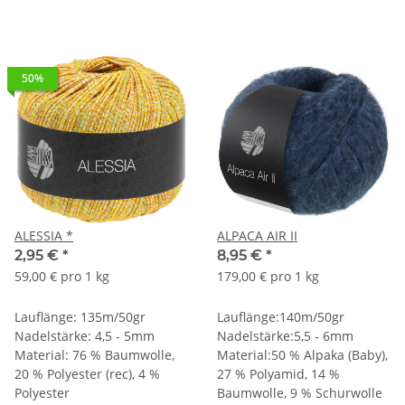
50%
ALESSIA *
ALPACA AIR II
2,95 €
*
8,95 €
*
59,00 € pro 1 kg
179,00 € pro 1 kg
Lauflänge: 135m/50gr
Lauflänge:140m/50gr
Nadelstärke: 4,5 - 5mm
Nadelstärke:5,5 - 6mm
Material: 76 % Baumwolle,
Material:50 % Alpaka (Baby),
20 % Polyester (rec), 4 %
27 % Polyamid, 14 %
Polyester
Baumwolle, 9 % Schurwolle