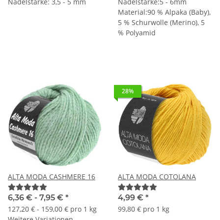
Nadelstärke: 3,5 - 5 mm
Nadelstärke:5 - 6mm
Material:90 % Alpaka (Baby),
5 % Schurwolle (Merino), 5
% Polyamid
28%
ALTA MODA CASHMERE 16
ALTA MODA COTOLANA
6,36 € -
7,95 €
*
4,99 €
*
127,20 € - 159,00 € pro 1 kg
99,80 € pro 1 kg
Weitere Variationen