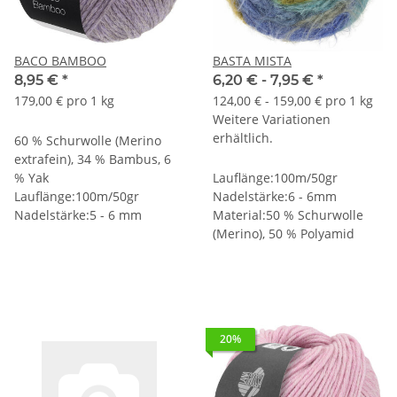
BACO BAMBOO
BASTA MISTA
8,95 €
*
6,20 € -
7,95 €
*
179,00 € pro 1 kg
124,00 € - 159,00 € pro 1 kg
Weitere Variationen
erhältlich.
60 % Schurwolle (Merino
extrafein), 34 % Bambus, 6
% Yak
Lauflänge:100m/50gr
Lauflänge:100m/50gr
Nadelstärke:6 - 6mm
Nadelstärke:5 - 6 mm
Material:50 % Schurwolle
(Merino), 50 % Polyamid
20%