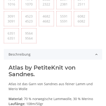
1016
1070
2322
2381
2511
3091
4523
4682
5591
6082
3091
4523
4682
5591
6082
6351
9564
6351
9564
Beschreibung
Atlas by PetiteKnit von
Sandnes.
Atlas ist das Garn von Sandnes aus feiner Lamm und
Merio Wolle
Material:
70 % norwegische Lammwolle, 30 % Merino
Lauflänge:
108m/50gr