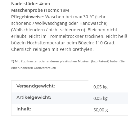
Nadelstärke:
4mm
Maschenprobe (10cm):
18M
Pflegehinweise:
Waschen bei max 30 °C (sehr
schonend / Wollwaschgang oder Handwäsche)
(Wollschleudern / nicht schleudern). Bleichen nicht
erlaubt. Nicht im Trommeltrockner trocknen. Nicht heiß
bügeln Höchsttemperatur beim Bügeln: 110 Grad.
Chemisch reinigen mit Perchlorethylen.
*) Mit Zopfmuster oder anderen plastischen Mustern (bsp Patent) haben Sie
einen höheren Garnverbrauch
Produkteigenschaft
Wert
Versandgewicht:
0,05 kg
Artikelgewicht:
0,05
kg
Inhalt:
50,00 g