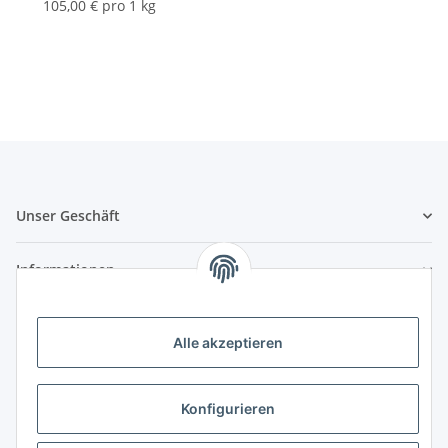
105,00 € pro 1 kg
Unser Geschäft
Informationen
Zahlungsmöglichkeiten
Alle akzeptieren
Vorkasse (per Bank-Überweisung)
PayPal
Konfigurieren
Kreditkarte