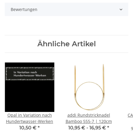
Bewertungen
Ähnliche Artikel
Opal in Variation nach
addi Rundstricknadel
CA
Hundertwasser-Werken
Bamboo 555-7 | 120cm
10,50 €
*
10,95 € -
16,95 €
*
9