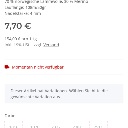
70 % norwegische Lammwolle, 30 % Merino
Lauflänge: 108m/50gr
Nadelstärke: 4 mm
7,70 €
154,00 € pro 1 kg
inkl. 19% USt. , zzgl.
Versand
Momentan nicht verfügbar
x
Dieser Artikel hat Variationen. Wählen Sie bitte die
gewünschte Variation aus.
Farbe
1016
1070
2322
2381
2511