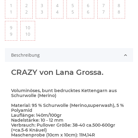
1
2
3
4
5
6
7
8
1
2
3
4
5
6
7
8
9
10
9
10
Beschreibung
CRAZY von Lana Grossa.
Voluminöses, bunt bedrucktes Kettengarn aus
Schurwolle (Merino)
Material:
95 % Schurwolle (Merino,superwash), 5 %
Polyamid
Lauflänge:
140m/100gr
Nadelstärke:
10 - 12 mm
Verbrauch:
Pullover Größe: 38-40 ca.500-600gr
(=ca.5-6 Knäuel)
Maschenprobe (10cm x 10cm):
11M,14R