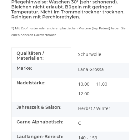
Pflegehinweise:
Waschen 30° (sehr schonend).
Bleichen nicht erlaubt. Bügeln mit geringer
Temperatur. Nicht im Trommeltrockner trocknen.
Reinigen mit Perchlorethylen.
*) Mit Zopfmuster oder anderen plastischen Mustern (bsp Patent) haben Sie
einen höheren Garnverbrauch
Produkteigenschaft
Wert
Qualitäten /
Schurwolle
Materialien:
Marke:
Lana Grossa
Nadelstärke:
10.00
11.00
12.00
Jahreszeit & Saison:
Herbst / Winter
Garne Alphabetisch:
C
Lauflängen-Bereich:
140 - 159