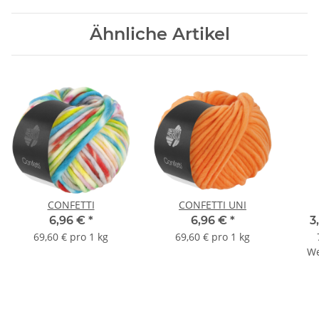
Ähnliche Artikel
CONFETTI
CONFETTI UNI
6,96 €
*
6,96 €
*
3
69,60 € pro 1 kg
69,60 € pro 1 kg
We