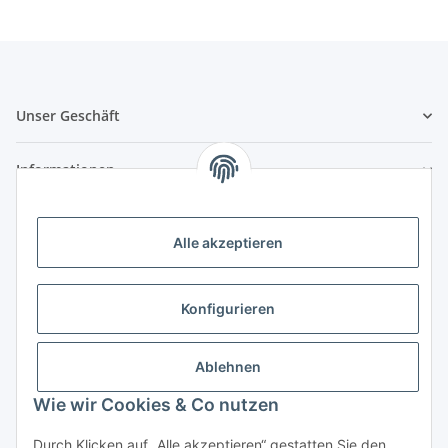
Unser Geschäft
Informationen
Zahlungsmöglichkeiten
Alle akzeptieren
Vorkasse (per Bank-Überweisung)
PayPal
Konfigurieren
Kreditkarte
Sofortüberweisung
Ablehnen
Wie wir Cookies & Co nutzen
Banklastschrift
Rechnungskauf
Durch Klicken auf „Alle akzeptieren“ gestatten Sie den