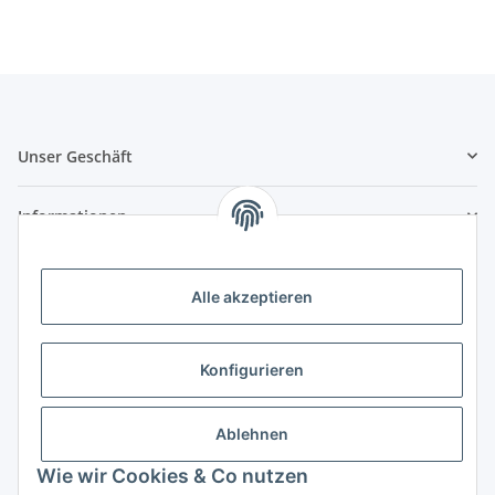
Unser Geschäft
Informationen
Zahlungsmöglichkeiten
Alle akzeptieren
Vorkasse (per Bank-Überweisung)
PayPal
Konfigurieren
Kreditkarte
Sofortüberweisung
Ablehnen
Banklastschrift
Wie wir Cookies & Co nutzen