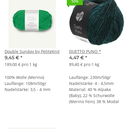
50%
Double Sunday by PetiteKnit
DUETTO PUNO *
9,45 €
*
4,47 €
*
189,00 € pro 1 kg
89,40 € pro 1 kg
100% Wolle (Merino)
Lauflänge: 230m/50gr
Lauflänge: 108m/50gr
Nadelstärke: 4 - 4,5mm
Nadelstärke: 3,5 - 4 mm
Material: 40 % Alpaka
(Baby), 22 % Schurwolle
(Merino Fein), 38 % Modal