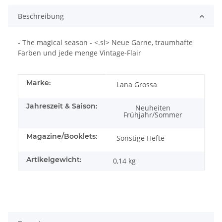
Beschreibung
- The magical season - <.sl> Neue Garne, traumhafte
Farben und jede menge Vintage-Flair
Produkteigenschaft
Wert
Marke:
Lana Grossa
Jahreszeit & Saison:
Neuheiten
Frühjahr/Sommer
Magazine/Booklets:
Sonstige Hefte
Artikelgewicht:
0,14
kg