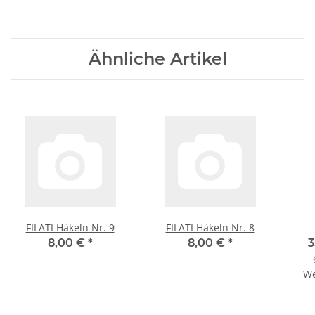
Ähnliche Artikel
FILATI Häkeln Nr. 9
FILATI Häkeln Nr. 8
8,00 €
*
8,00 €
*
3
We