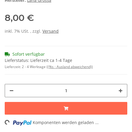
Hersteller:
Lana Grossa
8,00 €
inkl. 7% USt. , zzgl.
Versand
Sofort verfügbar
Lieferstatus: Lieferzeit ca 1-4 Tage
Lieferzeit:
2 - 4 Werktage
((%s - Ausland abweichend))
ing...
Komponenten werden geladen ...