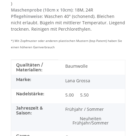
)
Maschenprobe (10cm x 10cm):
18M, 24R
Pflegehinweise:
Waschen 40° (schonend). Bleichen
nicht erlaubt. Bügeln mit mittlerer Temperatur. Liegend
trocknen. Reinigen mit Perchlorethylen.
*) Mit Zopfmuster oder anderen plastischen Mustern (bsp Patent) haben Sie
einen höheren Garnverbrauch
Produkteigenschaft
Wert
Qualitäten /
Baumwolle
Materialien:
Marke:
Lana Grossa
Nadelstärke:
5.00
5.50
Jahreszeit &
Frühjahr / Sommer
Saison:
Neuheiten
Frühjahr/Sommer