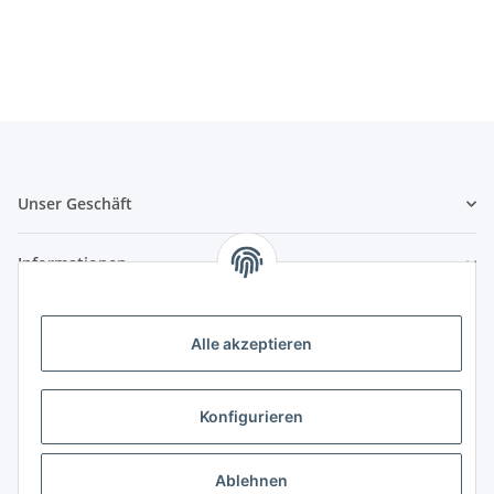
Unser Geschäft
Informationen
Zahlungsmöglichkeiten
Alle akzeptieren
Vorkasse (per Bank-Überweisung)
PayPal
Konfigurieren
Kreditkarte
Sofortüberweisung
Ablehnen