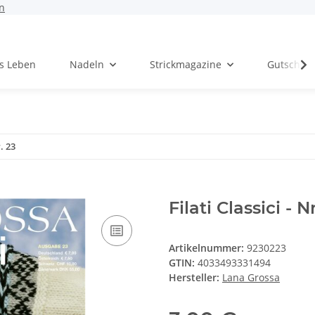
n
rs Leben
Nadeln
Strickmagazine
Gutschei
r. 23
Filati Classici - N
Artikelnummer:
9230223
GTIN:
4033493331494
Hersteller:
Lana Grossa