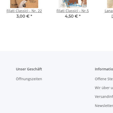
Filati Classici - Nr. 22
Filati Classici - Nr.5
Lana
3,00 €
*
4,50 €
*
Unser Geschäft
Informati
Öffnungszeiten
Offene Ste
Wir über 
Versandin
Newslette