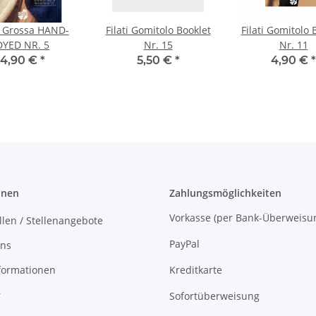
 Grossa HAND-
Filati Gomitolo Booklet
Filati Gomitolo 
DYED NR. 5
Nr. 15
Nr. 11
4,90 €
*
5,50 €
*
4,90 €
*
onen
Zahlungsmöglichkeiten
Vorkasse (per Bank-Überw
llen / Stellenangebote
PayPal
uns
formationen
Kreditkarte
r
Sofortüberweisung