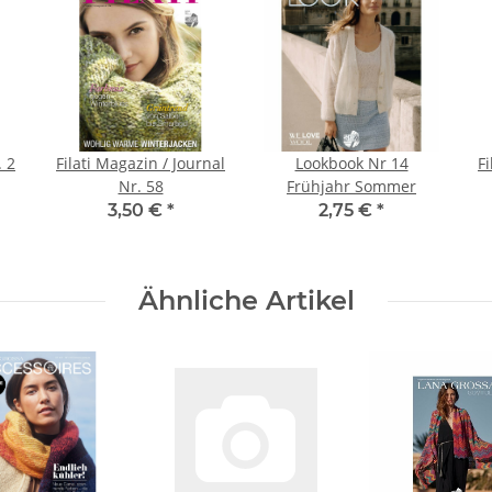
 2
Filati Magazin / Journal
Lookbook Nr 14
Fi
Nr. 58
Frühjahr Sommer
3,50 €
*
2,75 €
*
Ähnliche Artikel