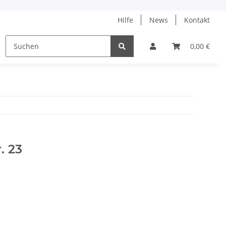
Hilfe
News
Kontakt
ne
% Angebote %
Tanja Steinbach
0,00 €
r. 23