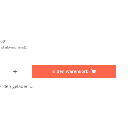
Tage
and abweichend))
In den Warenkorb
den geladen ...