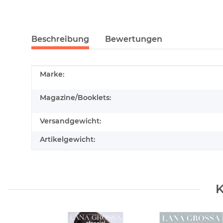
Beschreibung
Bewertungen
Produkteigenschaft
Wert
Marke:
Magazine/Booklets:
Versandgewicht:
Artikelgewicht:
K