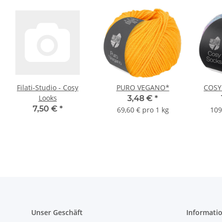
Filati-Studio - Cosy
PURO VEGANO*
COSY
Looks
3,48 €
*
7,50 €
*
69,60 € pro 1 kg
109
Unser Geschäft
Informati