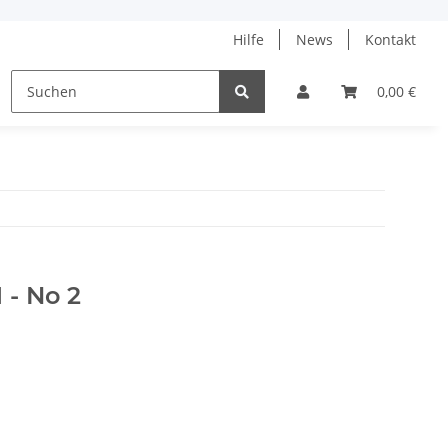
Hilfe
News
Kontakt
ne
% Angebote %
Tanja Steinbach
0,00 €
1 - No 2