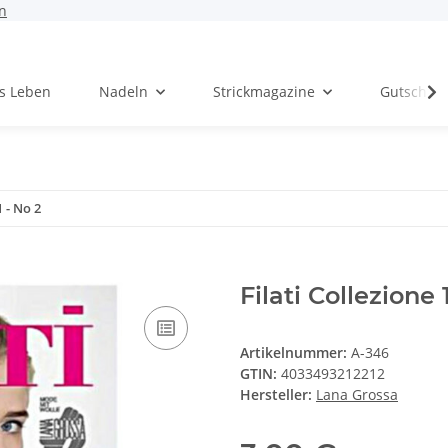
n
rs Leben
Nadeln
Strickmagazine
Gutschei
1 - No 2
Filati Collezione 
Artikelnummer:
A-346
GTIN:
4033493212212
Hersteller:
Lana Grossa