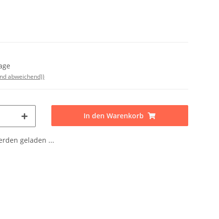
Tage
and abweichend))
In den Warenkorb
den geladen ...