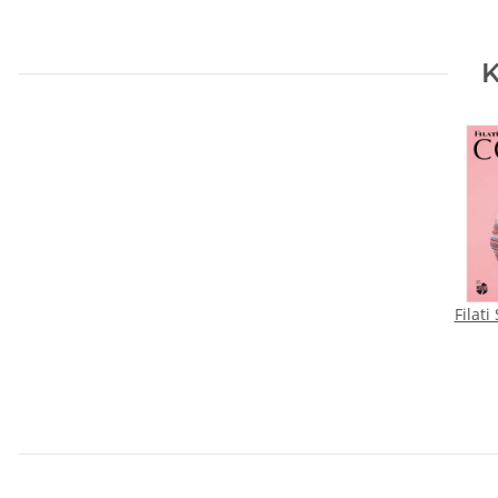
K
Filat