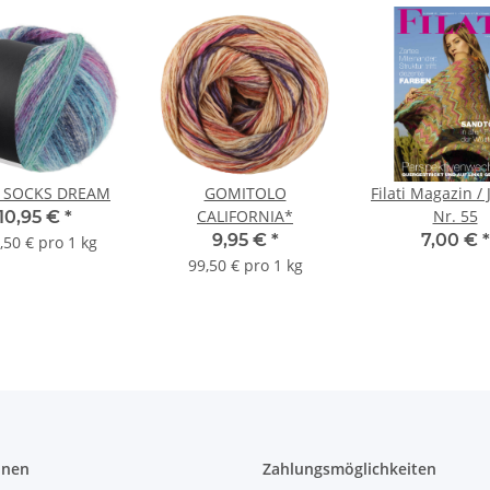
 SOCKS DREAM
GOMITOLO
Filati Magazin /
CALIFORNIA*
Nr. 55
10,95 €
*
9,95 €
*
7,00 €
*
,50 € pro 1 kg
99,50 € pro 1 kg
onen
Zahlungsmöglichkeiten