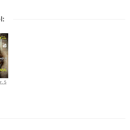
l:
r. 5