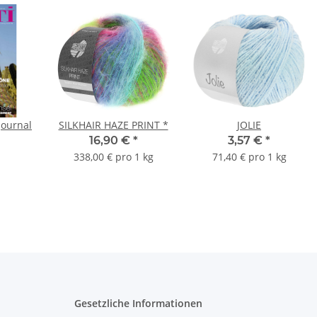
 Journal
SILKHAIR HAZE PRINT *
JOLIE
16,90 €
*
3,57 €
*
338,00 € pro 1 kg
71,40 € pro 1 kg
Gesetzliche Informationen