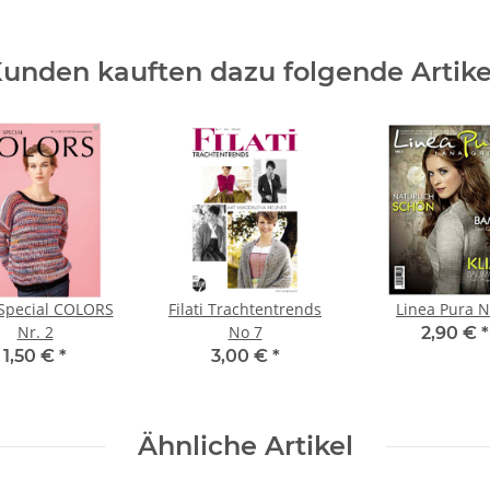
unden kauften dazu folgende Artike
i Special COLORS
Filati Trachtentrends
Linea Pura N
Nr. 2
No 7
2,90 €
*
1,50 €
*
3,00 €
*
Ähnliche Artikel