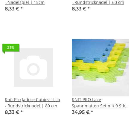
- Nadelspiel | 15cm
- Rundstricknadel | 60 cm
8,33 €
*
8,33 €
*
21%
Knit Pro Jadore Cubics - Lila
KNIT PRO Lace
- Rundstricknadel | 80 cm
Spannmatten Set mit 9 Stk a
30x30 cm
8,33 €
*
34,95 €
*