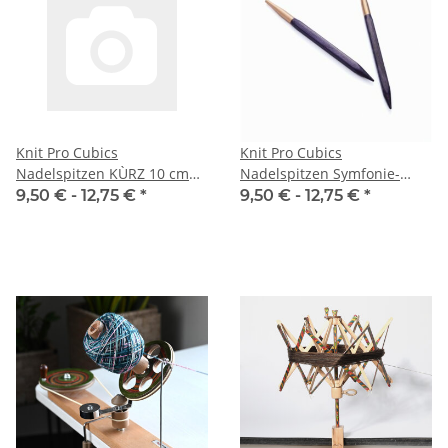
Knit Pro Cubics
Knit Pro Cubics
Nadelspitzen KÙRZ 10 cm
Nadelspitzen Symfonie-
Symfonie-Jadore - lila
Jadore - lila
9,50 € -
12,75 €
*
9,50 € -
12,75 €
*