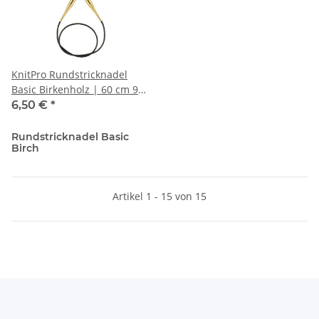
KnitPro Rundstricknadel
Basic Birkenholz | 60 cm 9.0
mm
6,50 €
*
Rundstricknadel Basic
Birch
Artikel 1 - 15 von 15