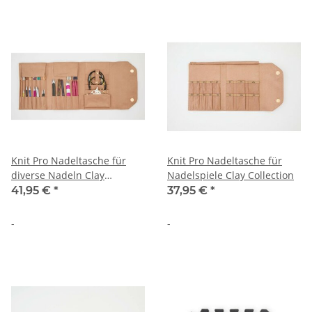
Knit Pro Nadeltasche für
Knit Pro Nadeltasche für
diverse Nadeln Clay
Nadelspiele Clay Collection
Collection
41,95 €
*
37,95 €
*
-
-