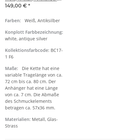
Halskette mit Anhänger
149,00 €
*
Farben:
Weiß, Antiksilber
Konplott Farbbezeichnung:
white, antique silver
Kollektionsfarbcode:
BC17-
1 F6
Maße:
Die Kette hat eine
variable Tragelänge von ca.
72 cm bis ca. 80 cm. Der
Anhänger hat eine Länge
von ca. 7 cm. Die Abmaße
des Schmuckelements
betragen ca. 57x36 mm.
Materialien:
Metall, Glas-
Strass