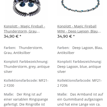
Konplott - Magic Fireball -
Konplott - Magic Fireball
Thunderstorm, Grau,
MINI - Deep Lagoon, Blau,
Antiksilber, Ring Classic Size
Antiksilber, Armband MINI-
34,90 €
*
34,90 €
*
Version
Farben:
Thunderstorm,
Farben:
Deep Lagoon, Blau,
Grau, Antiksilber
Antiksilber
Konplott Farbbezeichnung:
Konplott Farbbezeichnung:
Thunderstorm, grey, antique
Deep Lagoon, blue, antique
silver
silver
Kollektionsfarbcode:
MF21-
Kollektionsfarbcode:
MF21-
2 F200
2 F206
Maße:
Der Ring ist auf
Maße:
Das Armband ist auf
einer variablen Ringspange
ein Gummiband aufgezogen
gefertigt. Die Ringröße ist
und hat eine Länge von ca.