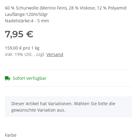
60 % Schurwolle (Merino Fein), 28 % Viskose, 12 % Polyamid
Lauflänge:120m/50gr
Nadelstärke:4 - 5 mm
7,95 €
159,00 € pro 1 kg
inkl. 19% USt. , zzgl.
Versand
Sofort verfügbar
x
Dieser Artikel hat Variationen. Wählen Sie bitte die
gewünschte Variation aus.
Farbe