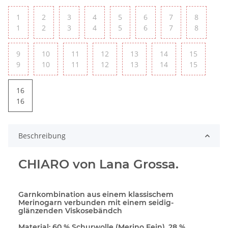
1
2
3
4
5
6
7
8
1
2
3
4
5
6
7
8
9
10
11
12
13
14
15
9
10
11
12
13
14
15
16
16
Beschreibung
CHIARO von Lana Grossa.
Garnkombination aus einem klassischem
Merinogarn verbunden mit einem seidig-
glänzenden Viskosebändch
Material:
60 % Schurwolle (Merino Fein), 28 %