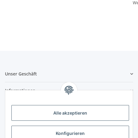
We
Unser Geschäft
Informationen
Zahlungsmöglichkeiten
Alle akzeptieren
Vorkasse (per Bank-Überweisung)
PayPal
Konfigurieren