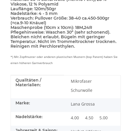
Viskose, 12 % Polyamid
Lauflänge:
120m/50gr
Nadelstärke:
4 - 5 mm
Verbrauch:
Pullover Größe: 38-40 ca.450-500gr
(=ca.9-10 Knäuel)
Maschenprobe (10cm x 10cm):
18M,24R
Pflegehinweise:
Waschen 30° (sehr schonend).
Bleichen nicht erlaubt. Bügeln mit geringer
Temperatur. Nicht im Trommeltrockner trocknen.
Reinigen mit Perchlorethylen.
*) Mit Zopfmuster oder anderen plastischen Mustern (bsp Patent) haben Sie
einen höheren Garnverbrauch
Produkteigenschaft
Wert
Qualitäten /
Mikrofaser
Materialien:
Schurwolle
Marke:
Lana Grossa
Nadelstärke:
4.00
4.50
5.00
Jahreszeit & Saison: