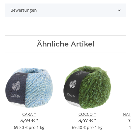
Bewertungen
Ähnliche Artikel
CARA *
COCCO *
NAT
3,49 €
*
3,47 €
*
7
69,80 € pro 1 kg
69,40 € pro 1 kg
1