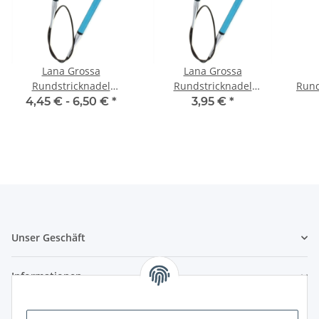
Lana Grossa
Lana Grossa
Rundstricknadel
Rundstricknadel
Rund
Acrylglas | 60 cm
Acrylglas | 80 cm
4,45 € -
6,50 €
*
3,95 €
*
Unser Geschäft
Informationen
Zahlungsmöglichkeiten