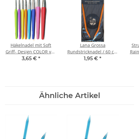
Häkelnadel mit Soft
Lana Grossa
Str
Griff- Design COLOR von
Rundstricknadel / 60 cm
Rain
Lana Grossa | 10.00 mm
Kunststoff | 6.50 mm -
3,65 €
*
1,95 €
*
- Rosa
Ähnliche Artikel