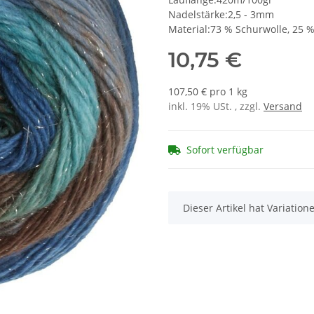
Nadelstärke:2,5 - 3mm
Material:73 % Schurwolle, 25 %
10,75 €
107,50 € pro 1 kg
inkl. 19% USt. , zzgl.
Versand
Sofort verfügbar
x
Dieser Artikel hat Variatio