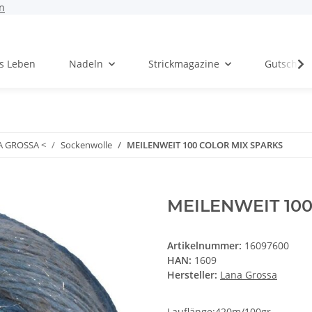
n
rs Leben
Nadeln
Strickmagazine
Gutschei
A GROSSA <
Sockenwolle
MEILENWEIT 100 COLOR MIX SPARKS
MEILENWEIT 10
Artikelnummer:
16097600
HAN:
1609
Hersteller:
Lana Grossa
Lauflänge:420m/100gr