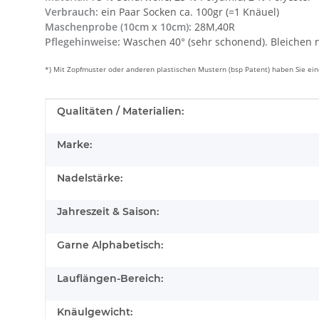
Verbrauch:
ein Paar Socken ca. 100gr (=1 Knäuel)
Maschenprobe (10cm x 10cm):
28M,40R
Pflegehinweise:
Waschen 40° (sehr schonend). Bleichen n
*) Mit Zopfmuster oder anderen plastischen Mustern (bsp Patent) haben Sie e
Produkteigenschaft
Wert
Qualitäten / Materialien:
Marke:
Nadelstärke:
Jahreszeit & Saison:
Garne Alphabetisch:
Lauflängen-Bereich:
Knäulgewicht: