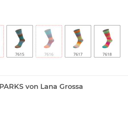
7615
7616
7617
7618
PARKS von Lana Grossa