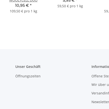
WOOLYCELL DUO
5,95 €
*
10,95 €
*
59,50 € pro 1 kg
109,50 € pro 1 kg
59,
Unser Geschäft
Informati
Öffnungszeiten
Offene Ste
Wir über 
Versandin
Newslette