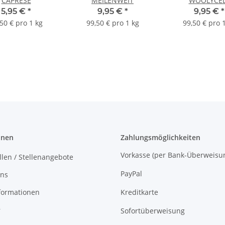
CAPRESE
MEILENWEIT
WOOLYCEL
5,95 €
*
9,95 €
*
9,95 €
*
50 € pro 1 kg
99,50 € pro 1 kg
99,50 € pro 
onen
Zahlungsmöglichkeiten
Vorkasse (per Bank-Überw
llen / Stellenangebote
PayPal
uns
formationen
Kreditkarte
r
Sofortüberweisung