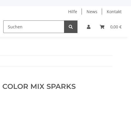
Hilfe
News
Kontakt
ne
% Angebote %
Tanja Steinbach
0,00 €
0 COLOR MIX SPARKS