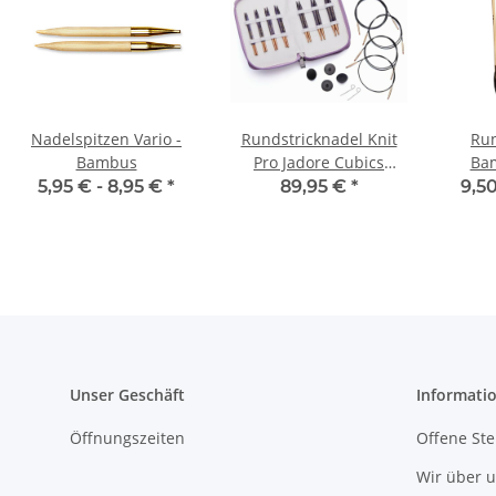
Nadelspitzen Vario -
Rundstricknadel Knit
Run
Bambus
Pro Jadore Cubics
Ba
Deluxe Set 19302 lila-
5,95 € -
8,95 €
*
89,95 €
*
9,5
(KURZ 10cm) mit
austauschbaren
Nadelspitzen
Unser Geschäft
Informati
Öffnungszeiten
Offene Ste
Wir über 