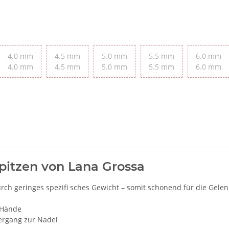
4.0 mm
4.5 mm
5.0 mm
5.5 mm
6.0 mm
4.0 mm
4.5 mm
5.0 mm
5.5 mm
6.0 mm
itzen von Lana Grossa
urch geringes spezifi sches Gewicht – somit schonend für die Ge
 Hände
ergang zur Nadel