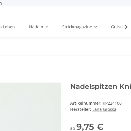
n
rs Leben
Nadeln
Strickmagazine
Gutschei
Nadelspitzen K
Artikelnummer:
KP224100
Hersteller:
Lana Grossa
9,75 €
ab