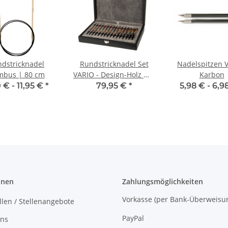
dstricknadel
Rundstricknadel Set
Nadelspitzen V
mbus | 80 cm
VARIO - Design-Holz mit
Karbon
austauschbaren
0 € -
11,95 €
*
79,95 €
*
5,98 € -
6,9
Nadelspitzen
onen
Zahlungsmöglichkeiten
Vorkasse (per Bank-Überw
llen / Stellenangebote
PayPal
uns