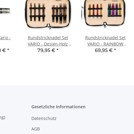
ario -
Rundstricknadel Set
Rundstricknadel Set
VARIO - Design-Holz
VARIO - RAINBOW
(KURZ) mit
(KURZ) mit
8 €
*
79,95 €
*
69,95 €
*
austauschbaren
austauschbaren
Nadelspitzen
Nadelspitzen
Gesetzliche Informationen
eisung)
Datenschutz
AGB