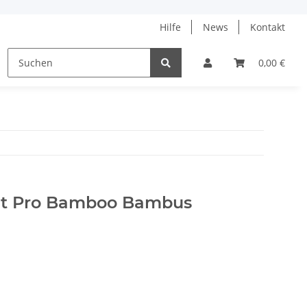
Hilfe
News
Kontakt
ne
% Angebote %
Tanja Steinbach
0,00 €
nit Pro Bamboo Bambus