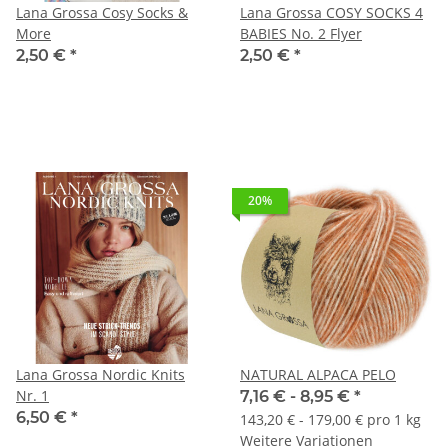
Lana Grossa Cosy Socks &
Lana Grossa COSY SOCKS 4
More
BABIES No. 2 Flyer
2,50 €
*
2,50 €
*
20%
Lana Grossa Nordic Knits
NATURAL ALPACA PELO
Nr. 1
7,16 € -
8,95 €
*
6,50 €
*
143,20 € - 179,00 € pro 1 kg
Weitere Variationen