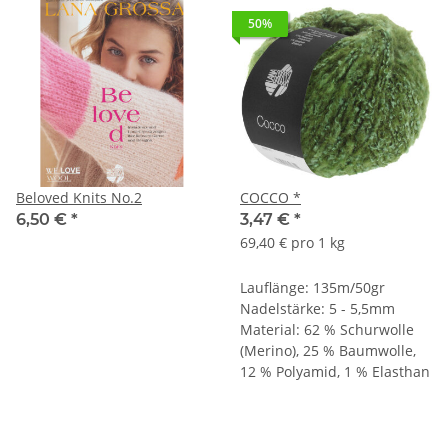
50%
Beloved Knits No.2
COCCO *
6,50 €
*
3,47 €
*
69,40 € pro 1 kg
Lauflänge: 135m/50gr
Nadelstärke: 5 - 5,5mm
Material: 62 % Schurwolle
(Merino), 25 % Baumwolle,
12 % Polyamid, 1 % Elasthan