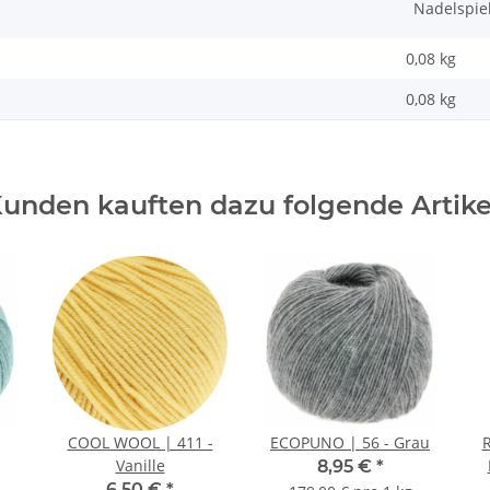
Nadelspie
0,08 kg
0,08
kg
unden kauften dazu folgende Artike
COOL WOOL | 411 -
ECOPUNO | 56 - Grau
R
Vanille
8,95 €
*
6,50 €
*