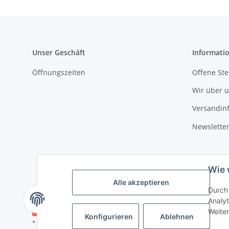
Unser Geschäft
Informati
Öffnungszeiten
Offene Ste
Wir über 
Versandin
Newslette
Wie 
Alle akzeptieren
Durch 
Analyt
Vertrag widerrufen
Weiter
Konfigurieren
Ablehnen
* Alle Preise inkl. gesetzlicher USt., zzgl.
Versand