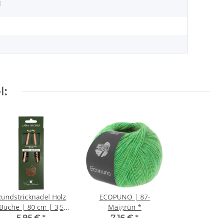
l
l:
undstricknadel Holz
ECOPUNO | 87-
Buche | 80 cm | 3,5
Maigrün *
mm
5,95 €
*
7,16 €
*