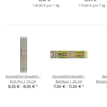
130,00 € pro 1 kg
179,00 € pro 1 kg
Strumpfstricknadeln -
Strumpfstricknadel -
Nad
Knit Pro | 10 cm
Bambus | 20 cm
Design
k
8,25 € -
8,95 €
*
7,50 € -
11,50 €
*