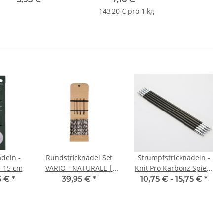
143,20 € pro 1 kg
deln -
Rundstricknadel Set
Strumpfstricknadeln -
olz 18 | 15 cm
VARIO - NATURALE |
Knit Pro Karbonz Spiele
klein | Alcantara
| 15 cm
5 €
*
39,95 €
*
10,75 € -
15,75 €
*