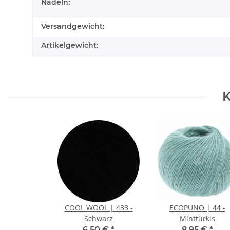
Nadeln:
Versandgewicht:
Artikelgewicht:
K
COOL WOOL | 433 -
ECOPUNO | 44 -
Schwarz
Minttürkis
6,50 €
*
8,95 €
*