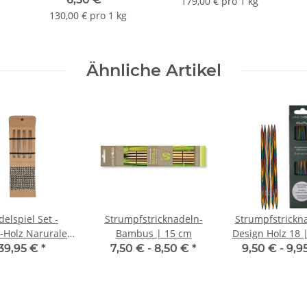
179,00 € pro 1 kg
130,00 € pro 1 kg
Ähnliche Artikel
elspiel Set -
Strumpfstricknadeln-
Strumpfstrickna
-Holz Narurale |
Bambus | 15 cm
Design H
lein | 15 cm
39,95 €
*
7,50 € -
8,50 €
*
9,50 € -
9,9