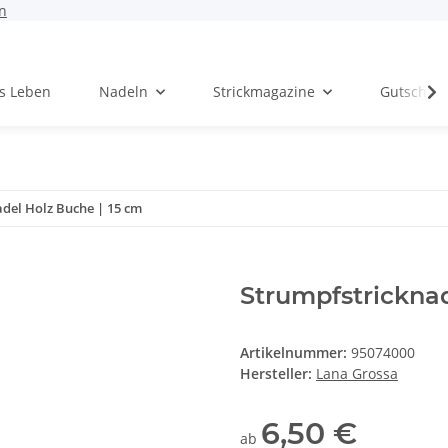
n
rs Leben
Nadeln
Strickmagazine
Gutschei
del Holz Buche | 15 cm
Strumpfstricknad
Artikelnummer:
95074000
Hersteller:
Lana Grossa
6,50 €
ab