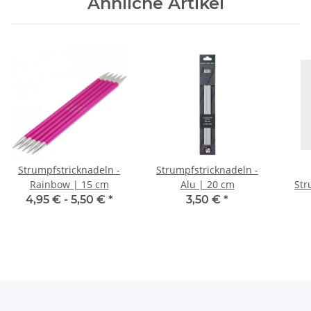
Ähnliche Artikel
Strumpfstricknadeln -
Strumpfstricknadeln -
Rainbow | 15 cm
Alu | 20 cm
Str
Basi
4,95 € -
5,50 €
*
3,50 €
*