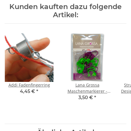
Kunden kauften dazu folgende
Artikel:
Addi Fadenfingerring
Lana Grossa
Str
Maschenmarkierer -
Design Ho
4,45 €
*
verschließbar
3,50 €
*