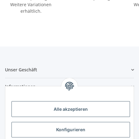
Weitere Variationen
We
erhältlich.
Unser Geschäft
Informationen
Zahlungsmöglichkeiten
Alle akzeptieren
Vorkasse (per Bank-Überweisung)
PayPal
Konfigurieren
Kreditkarte