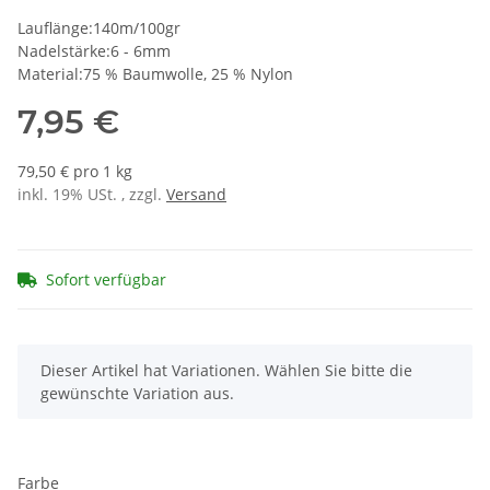
Lauflänge:140m/100gr
Nadelstärke:6 - 6mm
Material:75 % Baumwolle, 25 % Nylon
7,95 €
79,50 € pro 1 kg
inkl. 19% USt. , zzgl.
Versand
Sofort verfügbar
x
Dieser Artikel hat Variationen. Wählen Sie bitte die
gewünschte Variation aus.
Farbe