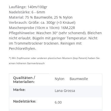
Lauflänge:
140m/100gr
Nadelstärke:
6 - 6mm
Material:
75 % Baumwolle, 25 % Nylon
Verbrauch:
Größe: ca. 300gr (=3 Knäuel)
Maschenprobe (10cm x 10cm):
16M,22R
Pflegehinweise:
Waschen 30° (sehr schonend). Bleichen
nicht erlaubt. Bügeln mit geringer Temperatur. Nicht
im Trommeltrockner trocknen. Reinigen mit
Perchlorethylen.
*) Mit Zopfmuster oder anderen plastischen Mustern (bsp Patent) haben Sie
einen höheren Garnverbrauch
Produkteigenschaft
Wert
Qualitäten /
Nylon
Baumwolle
Materialien:
Marke:
Lana Grossa
Nadelstärke:
6.00