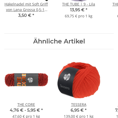
Häkelnadel mit Soft Griff
THE TUBE | 9 - Lila
THE
von Lana Grossa 0,5-12
13,95 €
*
mm | 6.00 mm
3,50 €
*
69,75 € pro 1 kg
Ähnliche Artikel
THE CORE
TESSERA
4,76 € -
5,95 €
*
6,95 €
*
7
47,60 € pro 1 kg
139,00 € pro 1 kg
1