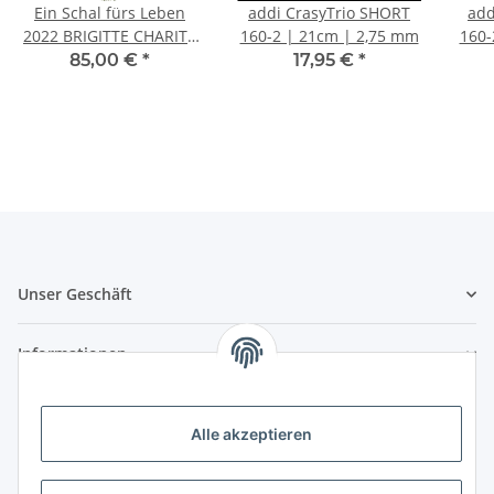
Ein Schal fürs Leben
addi CrasyTrio SHORT
add
2022 BRIGITTE CHARITY
160-2 | 21cm | 2,75 mm
160-
Schal - fertig - INCL 10
85,00 €
*
17,95 €
*
Euro Spende
Unser Geschäft
Informationen
Zahlungsmöglichkeiten
Alle akzeptieren
Vorkasse (per Bank-Überweisung)
PayPal