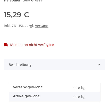
Hersteller:
Lana Grossa
15,29 €
inkl. 7% USt. , zzgl.
Versand
Momentan nicht verfügbar
Beschreibung
Produkteigenschaft
Wert
Versandgewicht:
0,18 kg
Artikelgewicht:
0,18
kg