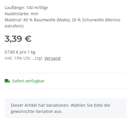
Lauflänge: 140 m/50gr
Nadelstärke: mm
Material: 80 % Baumwolle (Mako), 20 % Schurwolle (Merino
extrafein)
3,39 €
67,80 € pro 1 kg
inkl. 19% USt. , zzgl.
Versand
Sofort verfügbar
x
Dieser Artikel hat Variationen. Wählen Sie bitte die
gewünschte Variation aus.