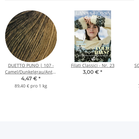
DUETTO PUNO | 107 -
Filati Classici - Nr. 23
S
Camel/Dunkelgrau/Anthrazit
3,00 €
*
*
4,47 €
*
89,40 € pro 1 kg