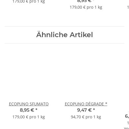
8,95 €
*
179,00 € pro 1 kg
179,00 € pro 1 kg
1
Ähnliche Artikel
ECOPUNO SFUMATO
ECOPUNO DÉGRADE *
8,95 €
*
9,47 €
*
6
179,00 € pro 1 kg
94,70 € pro 1 kg
1
We