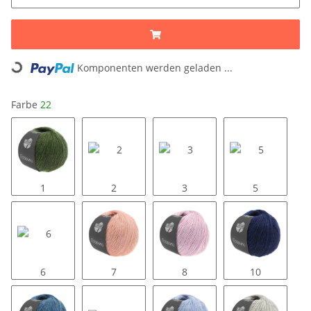
Komponenten werden geladen ...
Loading...
Farbe
22
1
2
3
5
6
7
8
10