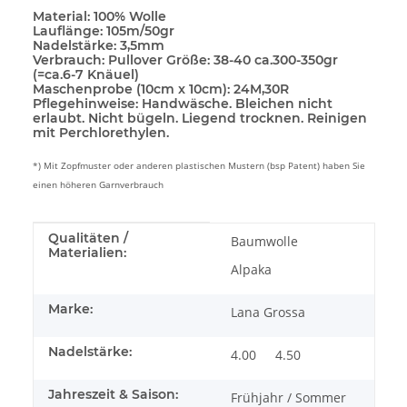
Material:
100% Wolle
Lauflänge:
105m/50gr
Nadelstärke:
3,5mm
Verbrauch:
Pullover Größe: 38-40 ca.300-350gr
(=ca.6-7 Knäuel)
Maschenprobe (10cm x 10cm):
24M,30R
Pflegehinweise:
Handwäsche. Bleichen nicht
erlaubt. Nicht bügeln. Liegend trocknen. Reinigen
mit Perchlorethylen.
*) Mit Zopfmuster oder anderen plastischen Mustern (bsp Patent) haben Sie
einen höheren Garnverbrauch
Produkteigenschaft
Wert
Qualitäten /
Baumwolle
Materialien:
Alpaka
Marke:
Lana Grossa
Nadelstärke:
4.00
4.50
Jahreszeit & Saison:
Frühjahr / Sommer