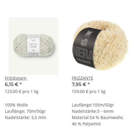
Fritidsgarn
FRIZZANTE
6,15 €
*
7,95 €
*
123,00 € pro 1 kg
159,00 € pro 1 kg
100% Wolle
Lauflänge:105m/50gr
Lauflänge: 70m/50gr
Nadelstärke:5 - 6mm
Nadelstärke: 5,5 mm
Material:54 % Baumwolle,
46 % Polyamid