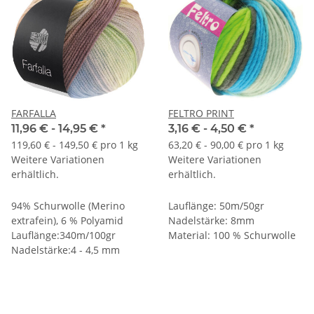
FARFALLA
FELTRO PRINT
11,96 € -
14,95 €
*
3,16 € -
4,50 €
*
119,60 € - 149,50 € pro 1 kg
63,20 € - 90,00 € pro 1 kg
Weitere Variationen
Weitere Variationen
erhältlich.
erhältlich.
94% Schurwolle (Merino
Lauflänge: 50m/50gr
extrafein), 6 % Polyamid
Nadelstärke: 8mm
Lauflänge:340m/100gr
Material: 100 % Schurwolle
Nadelstärke:4 - 4,5 mm