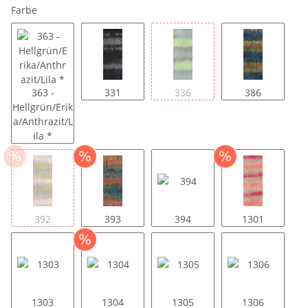
Farbe
363 -
331
336
386
Hellgrün/Erik
a/Anthrazit/L
ila *
392
393
394
1301
1303
1304
1305
1306