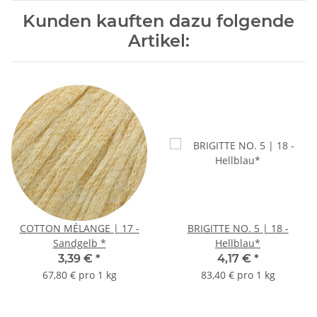
Kunden kauften dazu folgende
Artikel:
COTTON MÉLANGE | 17 -
BRIGITTE NO. 5 | 18 -
Sandgelb *
Hellblau*
3,39 €
*
4,17 €
*
67,80 € pro 1 kg
83,40 € pro 1 kg