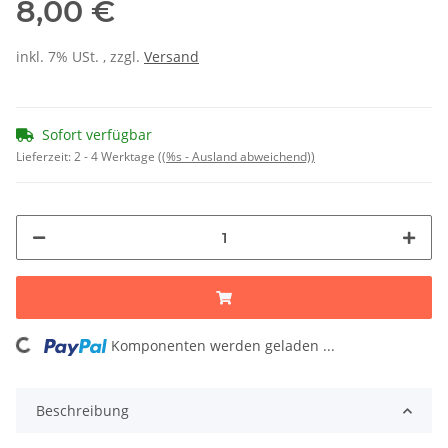
8,00 €
inkl. 7% USt. , zzgl.
Versand
Sofort verfügbar
Lieferzeit:
2 - 4 Werktage
((%s - Ausland abweichend))
ing...
Komponenten werden geladen ...
Beschreibung