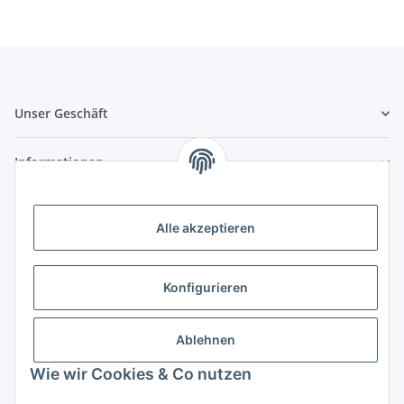
Unser Geschäft
Informationen
Zahlungsmöglichkeiten
Alle akzeptieren
Vorkasse (per Bank-Überweisung)
PayPal
Konfigurieren
Kreditkarte
Sofortüberweisung
Ablehnen
Wie wir Cookies & Co nutzen
Banklastschrift