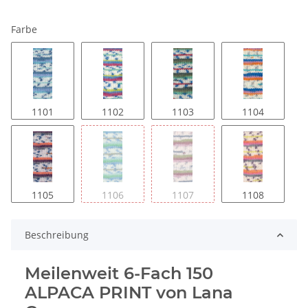
Farbe
1101
1102
1103
1104
1105
1106
1107
1108
Beschreibung
Meilenweit 6-Fach 150
ALPACA PRINT von Lana