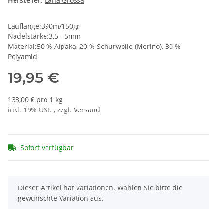
Hersteller:
Lana Grossa
Lauflänge:390m/150gr
Nadelstärke:3,5 - 5mm
Material:50 % Alpaka, 20 % Schurwolle (Merino), 30 %
Polyamid
19,95 €
133,00 € pro 1 kg
inkl. 19% USt. , zzgl.
Versand
Sofort verfügbar
x
Dieser Artikel hat Variationen. Wählen Sie bitte die
gewünschte Variation aus.