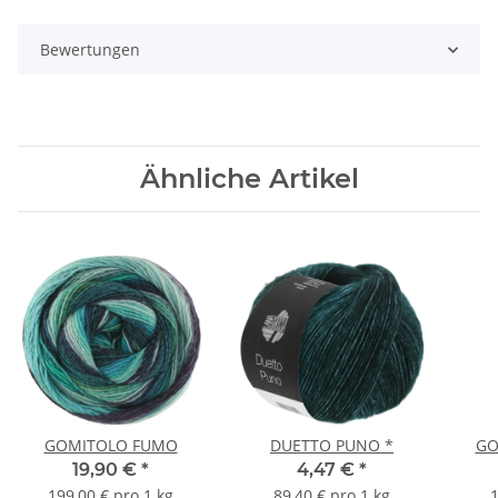
Bewertungen
Ähnliche Artikel
GOMITOLO FUMO
DUETTO PUNO *
GO
19,90 €
*
4,47 €
*
199,00 € pro 1 kg
89,40 € pro 1 kg
1