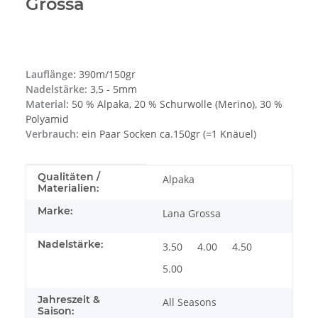
Grossa
Lauflänge:
390m/150gr
Nadelstärke:
3,5 - 5mm
Material:
50 % Alpaka, 20 % Schurwolle (Merino), 30 %
Polyamid
Verbrauch:
ein Paar Socken ca.150gr (=1 Knäuel)
Produkteigenschaft
Wert
Qualitäten /
Alpaka
Materialien:
Marke:
Lana Grossa
Nadelstärke:
3.50
4.00
4.50
5.00
Jahreszeit &
All Seasons
Saison: