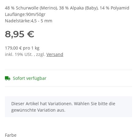
48 % Schurwolle (Merino), 38 % Alpaka (Baby), 14 % Polyamid
Lauflänge:90m/50gr
Nadelstärke:4,5 - 5 mm
8,95 €
179,00 € pro 1 kg
inkl. 19% USt. , zzgl.
Versand
Sofort verfügbar
x
Dieser Artikel hat Variationen. Wählen Sie bitte die
gewünschte Variation aus.
Farbe