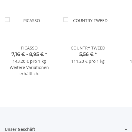
PICASSO
COUNTRY TWEED
7,16 € -
8,95 €
*
5,56 €
*
143,20 € pro 1 kg
111,20 € pro 1 kg
1
Weitere Variationen
erhältlich.
Unser Geschäft