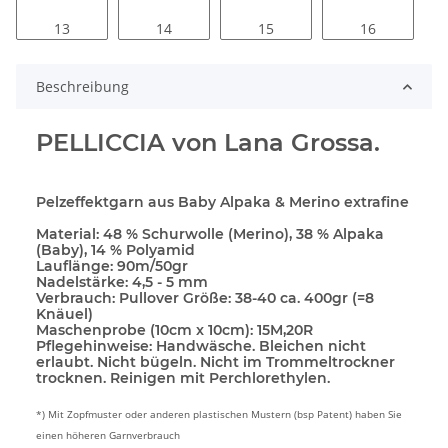
13
14
15
16
Beschreibung
PELLICCIA von Lana Grossa.
Pelzeffektgarn aus Baby Alpaka & Merino extrafine
Material:
48 % Schurwolle (Merino), 38 % Alpaka
(Baby), 14 % Polyamid
Lauflänge:
90m/50gr
Nadelstärke:
4,5 - 5 mm
Verbrauch:
Pullover Größe: 38-40 ca. 400gr (=8
Knäuel)
Maschenprobe (10cm x 10cm):
15M,20R
Pflegehinweise:
Handwäsche. Bleichen nicht
erlaubt. Nicht bügeln. Nicht im Trommeltrockner
trocknen. Reinigen mit Perchlorethylen.
*) Mit Zopfmuster oder anderen plastischen Mustern (bsp Patent) haben Sie
einen höheren Garnverbrauch