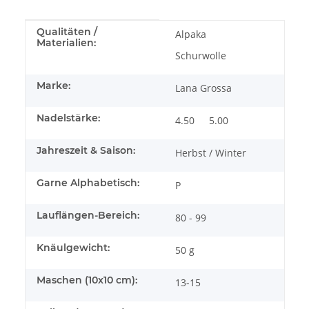
Produkteigenschaft
Wert
Qualitäten /
Alpaka
Materialien:
Schurwolle
Marke:
Lana Grossa
Nadelstärke:
4.50
5.00
Jahreszeit & Saison:
Herbst / Winter
Garne Alphabetisch:
P
Lauflängen-Bereich:
80 - 99
Knäulgewicht:
50 g
Maschen (10x10 cm):
13-15