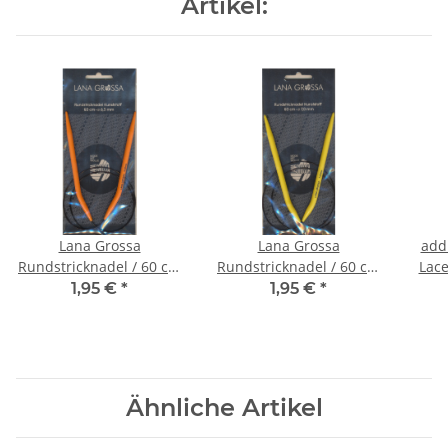
Artikel:
Lana Grossa
Lana Grossa
addi
Rundstricknadel / 60 cm
Rundstricknadel / 60 cm
Lace
Kunststoff | 6.50 mm -
Kunststoff | 7.00 mm -
1,95 €
*
1,95 €
*
Ähnliche Artikel