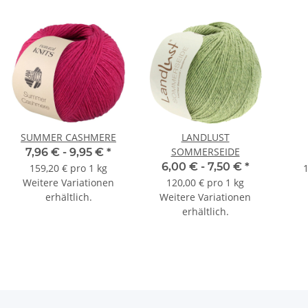
SUMMER CASHMERE
LANDLUST
SOMMERSEIDE
7,96 € -
9,95 €
*
6,00 € -
7,50 €
*
159,20 € pro 1 kg
1
Weitere Variationen
120,00 € pro 1 kg
erhältlich.
Weitere Variationen
erhältlich.