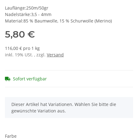
Lauflänge:250m/50gr
Nadelstärke:3,5 - 4mm
Material:85 % Baumwolle, 15 % Schurwolle (Merino)
5,80 €
116,00 € pro 1 kg
inkl. 19% USt. , zzgl.
Versand
Sofort verfügbar
x
Dieser Artikel hat Variationen. Wählen Sie bitte die
gewünschte Variation aus.
Farbe