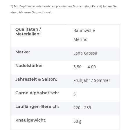
*) Mit Zopfmuster oder anderen plastischen Mustern (bsp Patent) haben Sie
einen höheren Garnverbrauch
Produkteigenschaft
Wert
Qualitäten /
Baumwolle
Materialien:
Merino
Marke:
Lana Grossa
Nadelstärke:
3.50
4.00
Jahreszeit & Saison:
Frühjahr / Sommer
Garne Alphabetisch:
S
Lauflängen-Bereich:
220 - 259
Knäulgewicht:
50 g