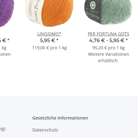
LINISSIMO*
PER FORTUNA GOTS
5 €
*
5,95 €
*
4,76 € -
5,95 €
*
1 kg
119,00 € pro 1 kg
95,20 € pro 1 kg
ionen
Weitere Variationen
.
erhältlich.
Gesetzliche Informationen
eisung)
Datenschutz