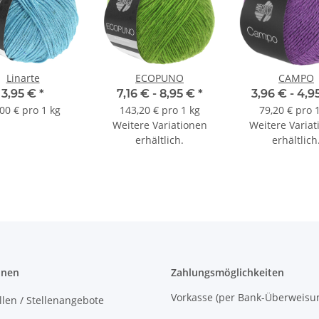
Linarte
ECOPUNO
CAMPO
3,95 €
*
7,16 € -
8,95 €
*
3,96 € -
4,9
00 € pro 1 kg
143,20 € pro 1 kg
79,20 € pro 
Weitere Variationen
Weitere Variat
erhältlich.
erhältlich
onen
Zahlungsmöglichkeiten
Vorkasse (per Bank-Überw
llen / Stellenangebote