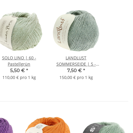
SOLO LINO | 60 -
LANDLUST
Pastellgrün
SOMMERSEIDE | 5 -
Graugrün
5,50 €
*
7,50 €
*
110,00 € pro 1 kg
150,00 € pro 1 kg