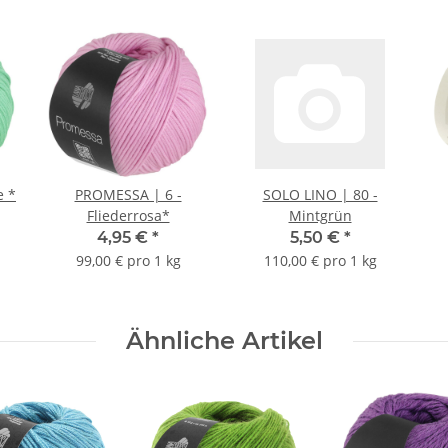
e *
PROMESSA | 6 -
SOLO LINO | 80 -
Fliederrosa*
Mintgrün
4,95 €
*
5,50 €
*
99,00 € pro 1 kg
110,00 € pro 1 kg
Ähnliche Artikel