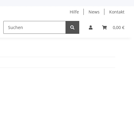
Hilfe
News
Kontakt
ne
% Angebote %
Tanja Steinbach
0,00 €