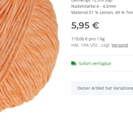
Nadelstärke:4 - 4,5mm
Material:51 % Leinen, 49 % Ten
5,95 €
119,00 € pro 1 kg
inkl. 19% USt. , zzgl.
Versand
Sofort verfügbar
x
Dieser Artikel hat Variatio