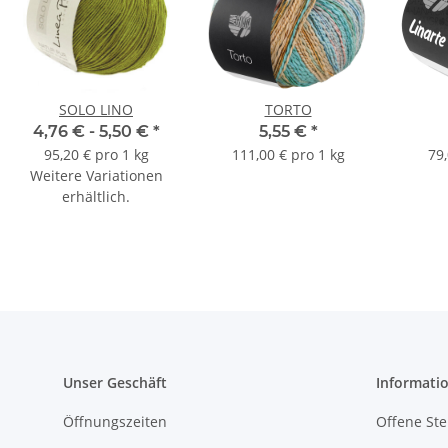
SOLO LINO
TORTO
4,76 € -
5,50 €
*
5,55 €
*
95,20 € pro 1 kg
111,00 € pro 1 kg
79,
Weitere Variationen
erhältlich.
Unser Geschäft
Informati
Öffnungszeiten
Offene Ste