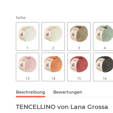
Farbe
1
2
3
4
13
14
15
16
Beschreibung
Bewertungen
TENCELLINO von Lana Grossa