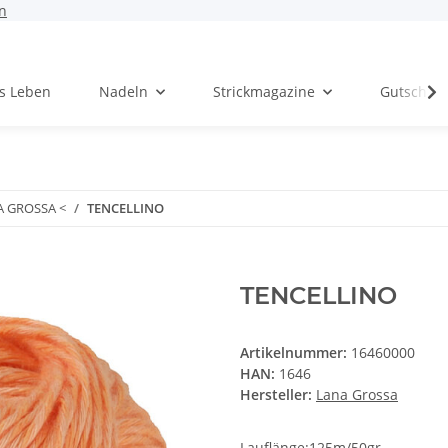
n
rs Leben
Nadeln
Strickmagazine
Gutschei
A GROSSA <
TENCELLINO
TENCELLINO
Artikelnummer:
16460000
HAN:
1646
Hersteller:
Lana Grossa
Lauflänge:125m/50gr