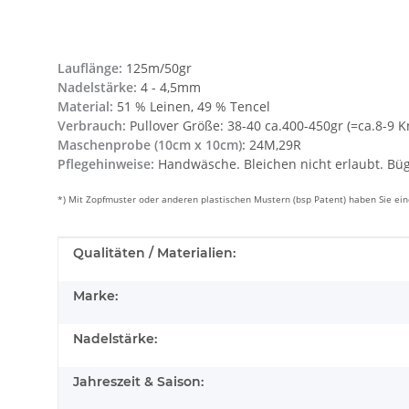
Lauflänge:
125m/50gr
Nadelstärke:
4 - 4,5mm
Material:
51 % Leinen, 49 % Tencel
Verbrauch:
Pullover Größe: 38-40 ca.400-450gr (=ca.8-9 K
Maschenprobe (10cm x 10cm):
24M,29R
Pflegehinweise:
Handwäsche. Bleichen nicht erlaubt. Büg
*) Mit Zopfmuster oder anderen plastischen Mustern (bsp Patent) haben Sie e
Produkteigenschaft
Wert
Qualitäten / Materialien:
Marke:
Nadelstärke:
Jahreszeit & Saison: