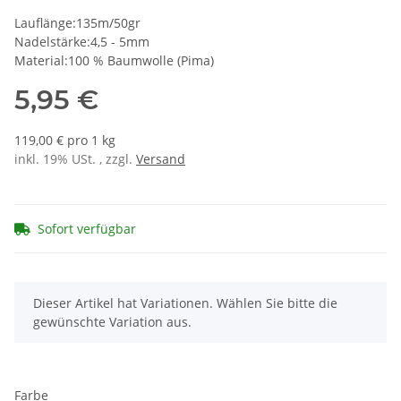
Lauflänge:135m/50gr
Nadelstärke:4,5 - 5mm
Material:100 % Baumwolle (Pima)
5,95 €
119,00 € pro 1 kg
inkl. 19% USt. , zzgl.
Versand
Sofort verfügbar
x
Dieser Artikel hat Variationen. Wählen Sie bitte die
gewünschte Variation aus.
Farbe