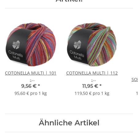
COTONELLA MULTI | 101
COTONELLA MULTI | 112
-
-
SO
Dunkelrot/Blau/Gelb/Orange
Aubergine/Türkis/Gelb/Frühlingsg
9,56 €
*
11,95 €
*
bunt *
bunt*
95,60 € pro 1 kg
119,50 € pro 1 kg
1
Ähnliche Artikel