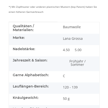
*) Mit Zopfmuster oder anderen plastischen Mustern (bsp Patent) haben Sie
einen höheren Garnverbrauch
Produkteigenschaft
Wert
Qualitäten /
Baumwolle
Materialien:
Marke:
Lana Grossa
Nadelstärke:
4.50
5.00
Jahreszeit & Saison:
Frühjahr /
Sommer
Garne Alphabetisch:
C
Lauflängen-Bereich:
120 - 139
Knäulgewicht:
50 g